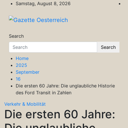
Skip
Samstag, August 8, 2026
to
content
Gazette Oesterreich
Magazin für Freizeit, Politik, Kultur & Wisse
Search
Search
Home
2025
September
16
Die ersten 60 Jahre: Die unglaubliche Historie
des Ford Transit in Zahlen
Verkehr & Mobilität
Die ersten 60 Jahre:
Die unglaubliche