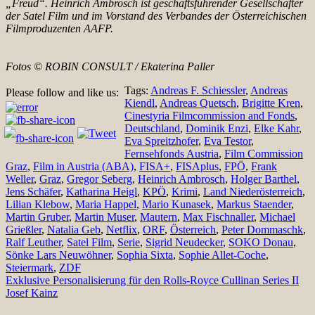
„Freud“. Heinrich Ambrosch ist geschäftsführender Gesellschafter
der Satel Film und im Vorstand des Verbandes der Österreichischen
Filmproduzenten AAFP.
Fotos © ROBIN CONSULT / Ekaterina Paller
Tags:
Andreas F. Schiessler
,
Andreas
Please follow and like us:
Kiendl
,
Andreas Quetsch
,
Brigitte Kren
,
Cinestyria Filmcommission and Fonds
,
Deutschland
,
Dominik Enzi
,
Elke Kahr
,
Eva Spreitzhofer
,
Eva Testor
,
Fernsehfonds Austria
,
Film Commission
Graz
,
Film in Austria (ABA)
,
FISA+
,
FISAplus
,
FPÖ
,
Frank
Weller
,
Graz
,
Gregor Seberg
,
Heinrich Ambrosch
,
Holger Barthel
,
Jens Schäfer
,
Katharina Heigl
,
KPÖ
,
Krimi
,
Land Niederösterreich
,
Lilian Klebow
,
Maria Happel
,
Mario Kunasek
,
Markus Staender
,
Martin Gruber
,
Martin Muser
,
Mautern
,
Max Fischnaller
,
Michael
Grießler
,
Natalia Geb
,
Netflix
,
ORF
,
Österreich
,
Peter Dommaschk
,
Ralf Leuther
,
Satel Film
,
Serie
,
Sigrid Neudecker
,
SOKO Donau
,
Sönke Lars Neuwöhner
,
Sophia Sixta
,
Sophie Allet-Coche
,
Steiermark
,
ZDF
Beitragsnavigation
Exklusive Personalisierung für den Rolls-Royce Cullinan Series II
Josef Kainz