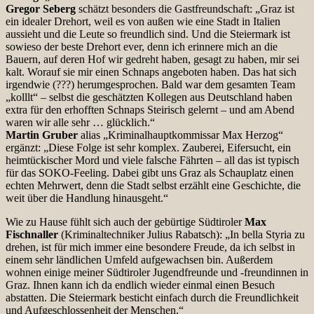
Gregor Seberg
schätzt besonders die Gastfreundschaft: „Graz ist
ein idealer Drehort, weil es von außen wie eine Stadt in Italien
aussieht und die Leute so freundlich sind. Und die Steiermark ist
sowieso der beste Drehort ever, denn ich erinnere mich an die
Bauern, auf deren Hof wir gedreht haben, gesagt zu haben, mir sei
kalt. Worauf sie mir einen Schnaps angeboten haben. Das hat sich
irgendwie (???) herumgesprochen. Bald war dem gesamten Team
„kolllt“ – selbst die geschätzten Kollegen aus Deutschland haben
extra für den erhofften Schnaps Steirisch gelernt – und am Abend
waren wir alle sehr … glücklich.“
Martin Gruber
alias „Kriminalhauptkommissar Max Herzog“
ergänzt: „Diese Folge ist sehr komplex. Zauberei, Eifersucht, ein
heimtückischer Mord und viele falsche Fährten – all das ist typisch
für das SOKO-Feeling. Dabei gibt uns Graz als Schauplatz einen
echten Mehrwert, denn die Stadt selbst erzählt eine Geschichte, die
weit über die Handlung hinausgeht.“
Wie zu Hause fühlt sich auch der gebürtige Südtiroler
Max
Fischnaller
(Kriminaltechniker Julius Rabatsch): „In bella Styria zu
drehen, ist für mich immer eine besondere Freude, da ich selbst in
einem sehr ländlichen Umfeld aufgewachsen bin. Außerdem
wohnen einige meiner Südtiroler Jugendfreunde und -freundinnen in
Graz. Ihnen kann ich da endlich wieder einmal einen Besuch
abstatten. Die Steiermark besticht einfach durch die Freundlichkeit
und Aufgeschlossenheit der Menschen.“