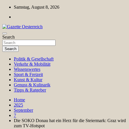
Skip
Samstag, August 8, 2026
to
content
Magazin für Freizeit, Politik, Kultur & Wissenschaft
Search
Gazette Oesterreich
Search
Politik & Gesellschaft
Verkehr & Mobilität
Wissenswertes
Sport & Freizeit
Kunst & Kultur
Genuss & Kulinarik
Tipps & Ratgeber
Home
2025
September
7
Die SOKO Donau hat ein Herz für die Steiermark: Graz wird
zum TV-Hotspot