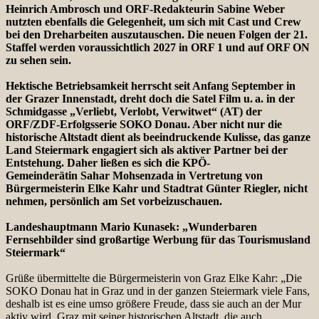
Heinrich Ambrosch und ORF-Redakteurin Sabine Weber
nutzten ebenfalls die Gelegenheit, um sich mit Cast und Crew
bei den Dreharbeiten auszutauschen. Die neuen Folgen der 21.
Staffel werden voraussichtlich 2027 in ORF 1 und auf ORF ON
zu sehen sein.
Hektische Betriebsamkeit herrscht seit Anfang September in
der Grazer Innenstadt, dreht doch die Satel Film u. a. in der
Schmidgasse „Verliebt, Verlobt, Verwitwet“ (AT) der
ORF/ZDF-Erfolgsserie SOKO Donau. Aber nicht nur die
historische Altstadt dient als beeindruckende Kulisse, das ganze
Land Steiermark engagiert sich als aktiver Partner bei der
Entstehung. Daher ließen es sich die KPÖ-
Gemeinderätin Sahar Mohsenzada in Vertretung von
Bürgermeisterin Elke Kahr und Stadtrat Günter Riegler, nicht
nehmen, persönlich am Set vorbeizuschauen.
Landeshauptmann Mario Kunasek: „Wunderbaren
Fernsehbilder sind großartige Werbung für das Tourismusland
Steiermark“
Grüße übermittelte die Bürgermeisterin von Graz Elke Kahr: „Die
SOKO Donau hat in Graz und in der ganzen Steiermark viele Fans,
deshalb ist es eine umso größere Freude, dass sie auch an der Mur
aktiv wird. Graz mit seiner historischen Altstadt, die auch