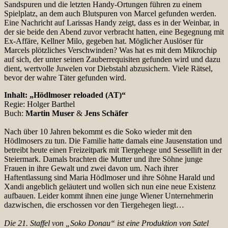
Sandspuren und die letzten Handy-Ortungen führen zu einem
Spielplatz, an dem auch Blutspuren von Marcel gefunden werden.
Eine Nachricht auf Larissas Handy zeigt, dass es in der Weinbar, in
der sie beide den Abend zuvor verbracht hatten, eine Begegnung mit
Ex-Affäre, Kellner Milo, gegeben hat. Möglicher Auslöser für
Marcels plötzliches Verschwinden? Was hat es mit dem Mikrochip
auf sich, der unter seinen Zauberrequisiten gefunden wird und dazu
dient, wertvolle Juwelen vor Diebstahl abzusichern. Viele Rätsel,
bevor der wahre Täter gefunden wird.
Inhalt: „Hödlmoser reloaded (AT)“
Regie: Holger Barthel
Buch:
Martin Muser
&
Jens Schäfer
Nach über 10 Jahren bekommt es die Soko wieder mit den
Hödlmosers zu tun. Die Familie hatte damals eine Jausenstation und
betreibt heute einen Freizeitpark mit Tiergehege und Sessellift in der
Steiermark. Damals brachten die Mutter und ihre Söhne junge
Frauen in ihre Gewalt und zwei davon um. Nach ihrer
Haftentlassung sind Maria Hödlmoser und ihre Söhne Harald und
Xandi angeblich geläutert und wollen sich nun eine neue Existenz
aufbauen. Leider kommt ihnen eine junge Wiener Unternehmerin
dazwischen, die erschossen vor den Tiergehegen liegt…
Die 21. Staffel von „Soko Donau“ ist eine Produktion von Satel