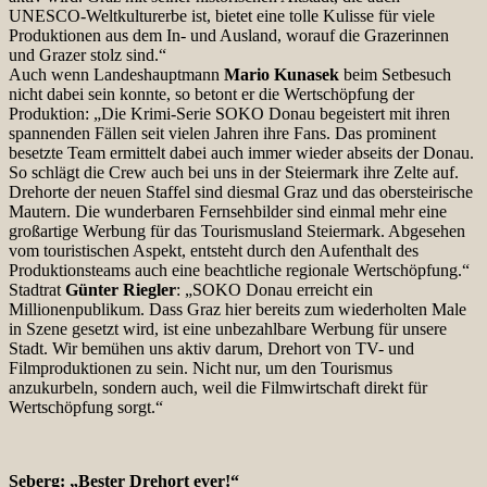
UNESCO-Weltkulturerbe ist, bietet eine tolle Kulisse für viele
Produktionen aus dem In- und Ausland, worauf die Grazerinnen
und Grazer stolz sind.“
Auch wenn Landeshauptmann
Mario Kunasek
beim Setbesuch
nicht dabei sein konnte, so betont er die Wertschöpfung der
Produktion: „Die Krimi-Serie SOKO Donau begeistert mit ihren
spannenden Fällen seit vielen Jahren ihre Fans. Das prominent
besetzte Team ermittelt dabei auch immer wieder abseits der Donau.
So schlägt die Crew auch bei uns in der Steiermark ihre Zelte auf.
Drehorte der neuen Staffel sind diesmal Graz und das obersteirische
Mautern. Die wunderbaren Fernsehbilder sind einmal mehr eine
großartige Werbung für das Tourismusland Steiermark. Abgesehen
vom touristischen Aspekt, entsteht durch den Aufenthalt des
Produktionsteams auch eine beachtliche regionale Wertschöpfung.“
Stadtrat
Günter Riegler
: „SOKO Donau erreicht ein
Millionenpublikum. Dass Graz hier bereits zum wiederholten Male
in Szene gesetzt wird, ist eine unbezahlbare Werbung für unsere
Stadt. Wir bemühen uns aktiv darum, Drehort von TV- und
Filmproduktionen zu sein. Nicht nur, um den Tourismus
anzukurbeln, sondern auch, weil die Filmwirtschaft direkt für
Wertschöpfung sorgt.“
Seberg: „Bester Drehort ever!“