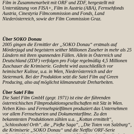
Film in Zusammenarbeit mit ORF und ZDF, hergestellt mit
Unterstützung von FISA+, Film in Austria (ABA), Fernsehfonds
Austria, Cinestyria Filmcommission and Fonds, Land
Niederösterreich, sowie der Film Commission Graz.
Über SOKO Donau
2005 gingen die Ermittler der „SOKO Donau“ erstmals auf
Mörderjagd und begeistern seither Millionen Zuseher in mehr als 25
Ländern mit ihren spannenden Fällen. Allein in Österreich und
Deutschland (ZDF) verfolgen pro Folge regelmäßig 4,5 Millionen
Zuschauer die Krimiserie. Gedreht wird ausschließlich vor
heimischer Kulisse, u.a. in Wien, Niederösterreich und der
Steiermark. Bei der Produktion setzt die Satel Film auf Green
Producing, also auf möglichst klimaneutrale Dreharbeiten.
Über Satel Film
Die Satel Film GmbH (gegr. 1971) ist eine der führenden
österreichischen Filmproduktionsgesellschaften mit Sitz in Wien.
Neben Kino- und Fernsehspielfilmen produziert das Unternehmen
vor allem Fernsehserien und Dokumentarfilme. Zu den
bekanntesten Produktionen zählen u.a. „Kottan ermittelt“,
„Schlosshotel Orth“, die „Piefke Saga“, „Die Toten von Salzburg“,
die Krimiserie „SOKO Donau“ und die Netflix/ ORF-Serie