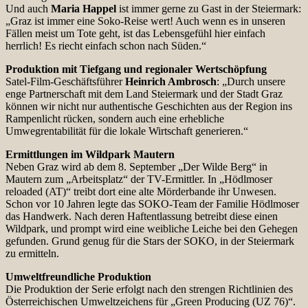
Und auch
Maria Happel
ist immer gerne zu Gast in der Steiermark:
„Graz ist immer eine Soko-Reise wert! Auch wenn es in unseren
Fällen meist um Tote geht, ist das Lebensgefühl hier einfach
herrlich! Es riecht einfach schon nach Süden.“
Produktion mit Tiefgang und regionaler Wertschöpfung
Satel-Film-Geschäftsführer
Heinrich Ambrosch
: „Durch unsere
enge Partnerschaft mit dem Land Steiermark und der Stadt Graz
können wir nicht nur authentische Geschichten aus der Region ins
Rampenlicht rücken, sondern auch eine erhebliche
Umwegrentabilität für die lokale Wirtschaft generieren.“
Ermittlungen im Wildpark Mautern
Neben Graz wird ab dem 8. September „Der Wilde Berg“ in
Mautern zum „Arbeitsplatz“ der TV-Ermittler. In „Hödlmoser
reloaded (AT)“ treibt dort eine alte Mörderbande ihr Unwesen.
Schon vor 10 Jahren legte das SOKO-Team der Familie Hödlmoser
das Handwerk. Nach deren Haftentlassung betreibt diese einen
Wildpark, und prompt wird eine weibliche Leiche bei den Gehegen
gefunden. Grund genug für die Stars der SOKO, in der Steiermark
zu ermitteln.
Umweltfreundliche Produktion
Die Produktion der Serie erfolgt nach den strengen Richtlinien des
Österreichischen Umweltzeichens für „Green Producing (UZ 76)“.