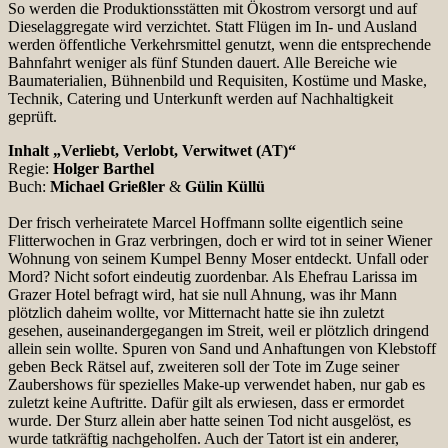
So werden die Produktionsstätten mit Ökostrom versorgt und auf
Dieselaggregate wird verzichtet. Statt Flügen im In- und Ausland
werden öffentliche Verkehrsmittel genutzt, wenn die entsprechende
Bahnfahrt weniger als fünf Stunden dauert. Alle Bereiche wie
Baumaterialien, Bühnenbild und Requisiten, Kostüme und Maske,
Technik, Catering und Unterkunft werden auf Nachhaltigkeit
geprüft.
Inhalt „Verliebt, Verlobt, Verwitwet (AT)“
Regie:
Holger Barthel
Buch:
Michael Grießler
&
Gülin Küllü
Der frisch verheiratete Marcel Hoffmann sollte eigentlich seine
Flitterwochen in Graz verbringen, doch er wird tot in seiner Wiener
Wohnung von seinem Kumpel Benny Moser entdeckt. Unfall oder
Mord? Nicht sofort eindeutig zuordenbar. Als Ehefrau Larissa im
Grazer Hotel befragt wird, hat sie null Ahnung, was ihr Mann
plötzlich daheim wollte, vor Mitternacht hatte sie ihn zuletzt
gesehen, auseinandergegangen im Streit, weil er plötzlich dringend
allein sein wollte. Spuren von Sand und Anhaftungen von Klebstoff
geben Beck Rätsel auf, zweiteren soll der Tote im Zuge seiner
Zaubershows für spezielles Make-up verwendet haben, nur gab es
zuletzt keine Auftritte. Dafür gilt als erwiesen, dass er ermordet
wurde. Der Sturz allein aber hatte seinen Tod nicht ausgelöst, es
wurde tatkräftig nachgeholfen. Auch der Tatort ist ein anderer,