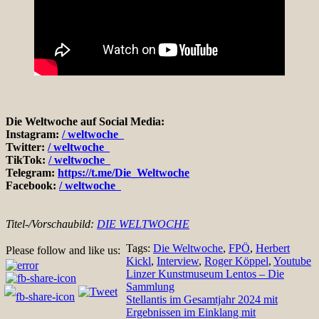
Die Weltwoche auf Social Media:
Instagram:
/ weltwoche
Twitter:
/ weltwoche
TikTok:
/ weltwoche
Telegram:
https://t.me/Die_Weltwoche
Facebook:
/ weltwoche
Titel-/Vorschaubild:
DIE WELTWOCHE
Tags:
Die Weltwoche
,
FPÖ
,
Herbert
Please follow and like us:
Kickl
,
Interview
,
Roger Köppel
,
Youtube
Beitragsnavigation
Linzer Kunstmuseum Lentos – Die
Sammlung
Stellantis im Gesamtjahr 2024 mit
Ergebnissen im Einklang mit