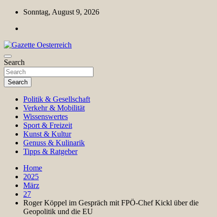
Skip
Sonntag, August 9, 2026
to
content
Magazin für Freizeit, Politik, Kultur & Wissenschaft
Search
Gazette Oesterreich
Search
Politik & Gesellschaft
Verkehr & Mobilität
Wissenswertes
Sport & Freizeit
Kunst & Kultur
Genuss & Kulinarik
Tipps & Ratgeber
Home
2025
März
27
Roger Köppel im Gespräch mit FPÖ-Chef Kickl über die
Geopolitik und die EU