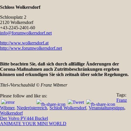
Schloss Wolkersdorf
Schlossplatz 2
2120 Wolkersdorf
+43-2245-2401-60
info@forumwolkersdorf.net
http://www.wolkersdorf.at
http://www.forumwolkersdorf.net
Bitte beachten Sie, daß sich durch allfällige Änderungen der
Corona-Maßnahmen auch Zutrittsbeschränkungen ergeben
können und erkundigen Sie sich zeitnah über solche Regelungen.
Titel-/Vorschaubild © Franz Wibmer
Tags:
Please follow and like us:
Franz
Wibmer
,
Niederösterreich
,
Schloß Wolkersdorf
,
Veranstaltungstipps
,
Wolkersdorf
Beitragsnavigation
Der Volvo PV444 Buckel
ANIMATE YOUR MINI WORLD