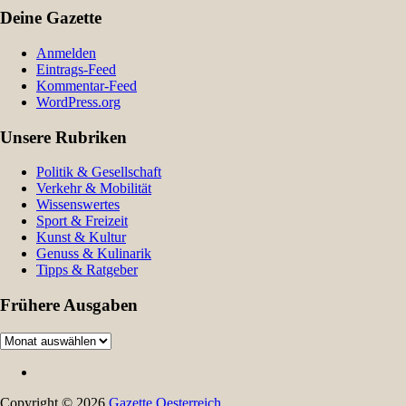
Deine Gazette
Anmelden
Eintrags-Feed
Kommentar-Feed
WordPress.org
Unsere Rubriken
Politik & Gesellschaft
Verkehr & Mobilität
Wissenswertes
Sport & Freizeit
Kunst & Kultur
Genuss & Kulinarik
Tipps & Ratgeber
Frühere Ausgaben
Frühere
Ausgaben
Copyright © 2026
Gazette Oesterreich