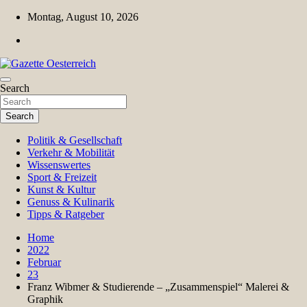
Skip
Montag, August 10, 2026
to
content
Magazin für Freizeit, Politik, Kultur & Wissenschaft
Search
Gazette Oesterreich
Search
Politik & Gesellschaft
Verkehr & Mobilität
Wissenswertes
Sport & Freizeit
Kunst & Kultur
Genuss & Kulinarik
Tipps & Ratgeber
Home
2022
Februar
23
Franz Wibmer & Studierende – „Zusammenspiel“ Malerei &
Graphik