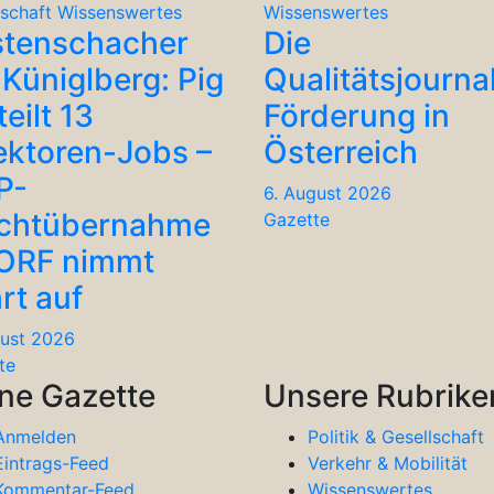
lschaft
Wissenswertes
Wissenswertes
stenschacher
Die
Küniglberg: Pig
Qualitätsjourna
teilt 13
Förderung in
ektoren-Jobs –
Österreich
P-
6. August 2026
chtübernahme
Gazette
 ORF nimmt
rt auf
gust 2026
te
ne Gazette
Unsere Rubrike
Anmelden
Politik & Gesellschaft
Eintrags-Feed
Verkehr & Mobilität
Kommentar-Feed
Wissenswertes