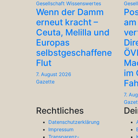
Gesellschaft
Wissenswertes
Gesel
Wenn der Damm
Po
erneut kracht –
am 
Ceuta, Melilla und
ver
Europas
Dir
selbstgeschaffene
ÖV
Flut
Ma
im
7. August 2026
Fah
Gazette
7. Au
Gazet
Rechtliches
Dei
Datenschutzerklärung
Impressum
Transparenz-