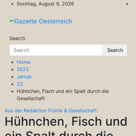
Skip
Sonntag, August 9, 2026
to
content
Gazette Oesterreich
Magazin für Freizeit, Politik, Kultur & Wisse
Search
Search
Home
2022
Januar
23
Hühnchen, Fisch und ein Spalt durch die
Gesellschaft
Aus der Redaktion
Politik & Gesellschaft
Hühnchen, Fisch und
ein Spalt durch die