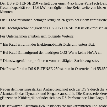
Der DS 9 E-TENSE 250 verfügt über einen 4-Zylinder-PureTech-Benzinm
Gesamtkapazität von 15,6 kWh ermöglicht eine Reichweite von bis z
Minuten.
Die CO2-Emissionen betragen lediglich 26 g/km bei einem zertifizie
Die Höchstgeschwindigkeit des DS 9 E-TENSE 250 ist elektronisch auf 
Für Unternehmen ergeben sich folgende Vorteile:
* Ein Kauf wird mit der Elektromobilitätsförderung unterstützt.
* Bei Kauf fällt aufgrund der niedrigen CO2-Werte keine NoVA an.
* Dienstwagenfahrer profitieren vom ermäßigten Sachbezugssatz.
Die Preise für den DS 9 E-TENSE 250 starten in Österreich bei 55.650 
Neben dem leistungsstarken Antrieb zeichnet sich der DS 9 durch die
Alcantara®, das Dynamik und Eleganz ausstrahlt. Die Karosserie zi
glänzenden Kühlergrill befindet sich das DS Performance Line Logo. 
Die schwarzen Alcantara®-/Kunstledersitze mit karminroten und golden