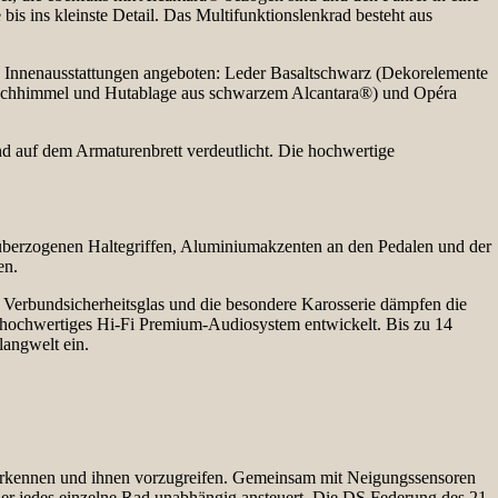
bis ins kleinste Detail. Das Multifunktionslenkrad besteht aus
ene Innenausstattungen angeboten: Leder Basaltschwarz (Dekorelemente
 Dachhimmel und Hutablage aus schwarzem Alcantara®) und Opéra
d auf dem Armaturenbrett verdeutlicht. Die hochwertige
er überzogenen Haltegriffen, Aluminiumakzenten an den Pedalen und der
en.
Verbundsicherheitsglas und die besondere Karosserie dämpfen die
hochwertiges Hi-Fi Premium-Audiosystem entwickelt. Bis zu 14
langwelt ein.
rkennen und ihnen vorzugreifen. Gemeinsam mit Neigungssensoren
der jedes einzelne Rad unabhängig ansteuert. Die DS Federung des 21.