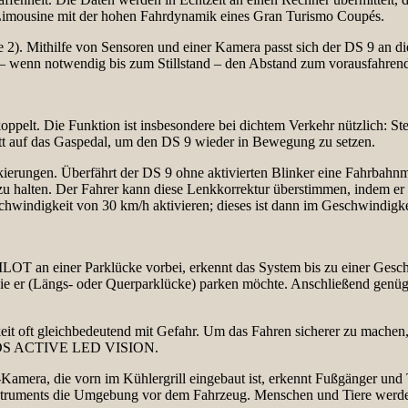
n Limousine mit der hohen Fahrdynamik eines Gran Turismo Coupés.
 Mithilfe von Sensoren und einer Kamera passt sich der DS 9 an die
 – wenn notwendig bis zum Stillstand – den Abstand zum vorausfahren
oppelt. Die Funktion ist insbesondere bei dichtem Verkehr nützlich: St
ritt auf das Gaspedal, um den DS 9 wieder in Bewegung zu setzen.
ngen. Überfährt der DS 9 ohne aktivierten Blinker eine Fahrbahnmarki
 halten. Der Fahrer kann diese Lenkkorrektur überstimmen, indem er d
windigkeit von 30 km/h aktivieren; dieses ist dann im Geschwindigkei
 an einer Parklücke vorbei, erkennt das System bis zu einer Geschw
 wie er (Längs- oder Querparklücke) parken möchte. Anschließend gen
eit oft gleichbedeutend mit Gefahr. Um das Fahren sicherer zu mache
S ACTIVE LED VISION.
era, die vorn im Kühlergrill eingebaut ist, erkennt Fußgänger und Ti
struments die Umgebung vor dem Fahrzeug. Menschen und Tiere werden