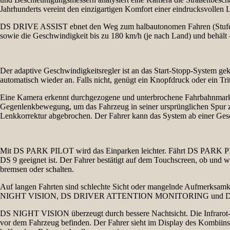
Jahrhunderts vereint den einzigartigen Komfort einer eindrucksvolle
DS DRIVE ASSIST ebnet den Weg zum halbautonomen Fahren (Stufe 2).
sowie die Geschwindigkeit bis zu 180 km/h (je nach Land) und behält
Der adaptive Geschwindigkeitsregler ist an das Start-Stopp-System gek
automatisch wieder an. Falls nicht, genügt ein Knopfdruck oder ein T
Eine Kamera erkennt durchgezogene und unterbrochene Fahrbahnmarkieru
Gegenlenkbewegung, um das Fahrzeug in seiner ursprünglichen Spur zu
Lenkkorrektur abgebrochen. Der Fahrer kann das System ab einer Gesch
Mit DS PARK PILOT wird das Einparken leichter. Fährt DS PARK PILOT
DS 9 geeignet ist. Der Fahrer bestätigt auf dem Touchscreen, ob und
bremsen oder schalten.
Auf langen Fahrten sind schlechte Sicht oder mangelnde Aufmerksamk
NIGHT VISION, DS DRIVER ATTENTION MONITORING und D
DS NIGHT VISION überzeugt durch bessere Nachtsicht. Die Infrarot-Kam
vor dem Fahrzeug befinden. Der Fahrer sieht im Display des Kombiin