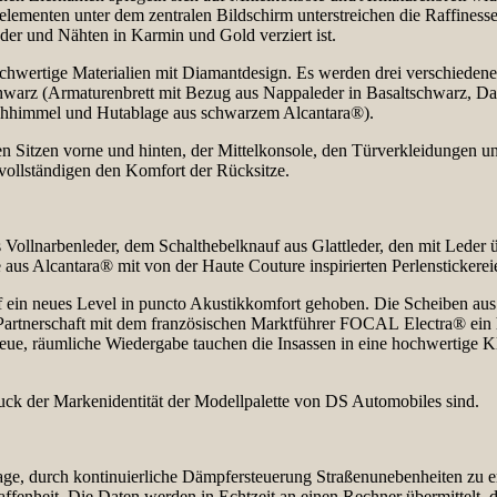
lementen unter dem zentralen Bildschirm unterstreichen die Raffinesse 
eder und Nähten in Karmin und Gold verziert ist.
+ hochwertige Materialien mit Diamantdesign. Es werden drei verschied
schwarz (Armaturenbrett mit Bezug aus Nappaleder in Basaltschwarz,
chhimmel und Hutablage aus schwarzem Alcantara®).
Sitzen vorne und hinten, der Mittelkonsole, den Türverkleidungen un
vollständigen den Komfort der Rücksitze.
aus Vollnarbenleder, dem Schalthebelknauf aus Glattleder, den mit Led
us Alcantara® mit von der Haute Couture inspirierten Perlenstickerei
ein neues Level in puncto Akustikkomfort gehoben. Die Scheiben aus 
artnerschaft mit dem französischen Marktführer FOCAL Electra® ein 
treue, räumliche Wiedergabe tauchen die Insassen in eine hochwertige K
uck der Markenidentität der Modellpalette von DS Automobiles sind.
 durch kontinuierliche Dämpfersteuerung Straßenunebenheiten zu e
fenheit. Die Daten werden in Echtzeit an einen Rechner übermittelt, 