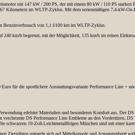
otor mit 147 kW / 200 PS, der mit einem 80 kW / 110 PS starken Elek
u 67 Kilometern im WLTP-Zyklus. Mit dem serienmäßigen 7,4-kW-On-B
rten Benzinverbrauch von 1,1 l/100 km im WLTP-Zyklus.
240 km/h begrenzt, mit der Möglichkeit, 135 km/h im reinen Elektroan
Euro für die sportlichere Ausstattungsvariante Performance Line + und 
 Verwendung edelster Materialien und besonderen Komfort aus. Der DS 
eren verchromte DS Performance Line Embleme an den Vordertüren, DS
Die schwarzen 19-Zoll-Leichtmetallfelgen München sind mit einer karm
en Ziernähten spiegeln sich auf Mittelkonsole und Armaturenbrett wide