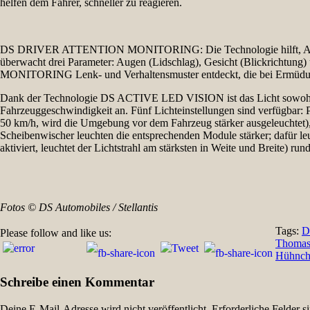
helfen dem Fahrer, schneller zu reagieren.
DS DRIVER ATTENTION MONITORING: Die Technologie hilft, Anzeich
überwacht drei Parameter: Augen (Lidschlag), Gesicht (Blickrich
MONITORING Lenk- und Verhaltensmuster entdeckt, die bei Ermüdung hä
Dank der Technologie DS ACTIVE LED VISION ist das Licht sowohl einz
Fahrzeuggeschwindigkeit an. Fünf Lichteinstellungen sind verfügbar: 
50 km/h, wird die Umgebung vor dem Fahrzeug stärker ausgeleuchtet)
Scheibenwischer leuchten die entsprechenden Module stärker; dafür le
aktiviert, leuchtet der Lichtstrahl am stärksten in Weite und Breite) ru
Fotos © DS Automobiles / Stellantis
Tags:
D
Please follow and like us:
Beitragsnavigation
Thomas
Hühnche
Schreibe einen Kommentar
Deine E-Mail-Adresse wird nicht veröffentlicht.
Erforderliche Felder s