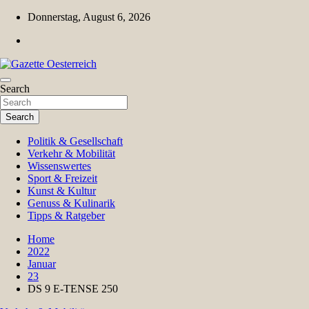
Skip
Donnerstag, August 6, 2026
to
content
Magazin für Freizeit, Politik, Kultur & Wissenschaft
Search
Gazette Oesterreich
Search
Politik & Gesellschaft
Verkehr & Mobilität
Wissenswertes
Sport & Freizeit
Kunst & Kultur
Genuss & Kulinarik
Tipps & Ratgeber
Home
2022
Januar
23
DS 9 E-TENSE 250