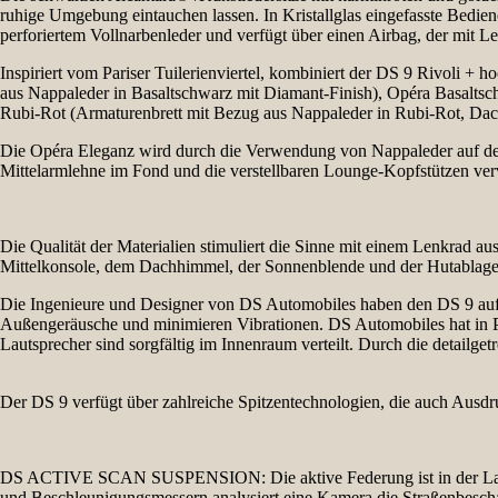
ruhige Umgebung eintauchen lassen. In Kristallglas eingefasste Bediene
perforiertem Vollnarbenleder und verfügt über einen Airbag, der mit L
Inspiriert vom Pariser Tuilerienviertel, kombiniert der DS 9 Rivoli 
aus Nappaleder in Basaltschwarz mit Diamant-Finish), Opéra Basalt
Rubi-Rot (Armaturenbrett mit Bezug aus Nappaleder in Rubi-Rot, Da
Die Opéra Eleganz wird durch die Verwendung von Nappaleder auf den 
Mittelarmlehne im Fond und die verstellbaren Lounge-Kopfstützen ver
Die Qualität der Materialien stimuliert die Sinne mit einem Lenkrad 
Mittelkonsole, dem Dachhimmel, der Sonnenblende und der Hutablage a
Die Ingenieure und Designer von DS Automobiles haben den DS 9 auf 
Außengeräusche und minimieren Vibrationen. DS Automobiles hat in P
Lautsprecher sind sorgfältig im Innenraum verteilt. Durch die detailge
Der DS 9 verfügt über zahlreiche Spitzentechnologien, die auch Ausdr
DS ACTIVE SCAN SUSPENSION: Die aktive Federung ist in der Lage,
und Beschleunigungsmessern analysiert eine Kamera die Straßenbeschaf