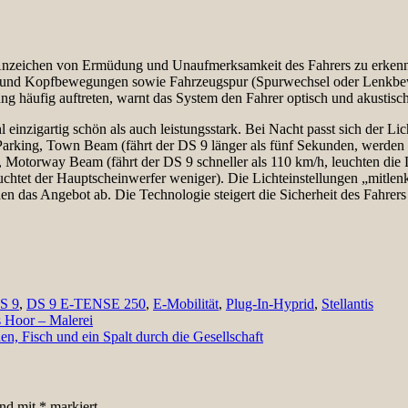
en von Ermüdung und Unaufmerksamkeit des Fahrers zu erkennen. E
tung) und Kopfbewegungen sowie Fahrzeugspur (Spurwechsel oder L
ufig auftreten, warnt das System den Fahrer optisch und akustisch a
igartig schön als auch leistungsstark. Bei Nacht passt sich der Lich
Parking, Town Beam (fährt der DS 9 länger als fünf Sekunden, werden d
, Motorway Beam (fährt der DS 9 schneller als 110 km/h, leuchten di
uchtet der Hauptscheinwerfer weniger). Die Lichteinstellungen „mitle
nden das Angebot ab. Die Technologie steigert die Sicherheit des Fahrers
S 9
,
DS 9 E-TENSE 250
,
E-Mobilität
,
Plug-In-Hyprid
,
Stellantis
 Hoor – Malerei
n, Fisch und ein Spalt durch die Gesellschaft
ind mit
*
markiert