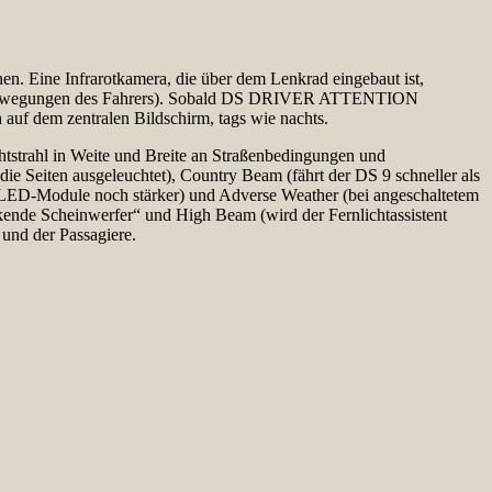
ine Infrarotkamera, die über dem Lenkrad eingebaut ist,
enkbewegungen des Fahrers). Sobald DS DRIVER ATTENTION
uf dem zentralen Bildschirm, tags wie nachts.
tstrahl in Weite und Breite an Straßenbedingungen und
ie Seiten ausgeleuchtet), Country Beam (fährt der DS 9 schneller als
e LED-Module noch stärker) und Adverse Weather (bei angeschaltetem
nkende Scheinwerfer“ und High Beam (wird der Fernlichtassistent
 und der Passagiere.