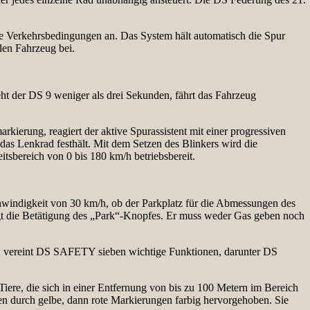
 Verkehrsbedingungen an. Das System hält automatisch die Spur
den Fahrzeug bei.
eht der DS 9 weniger als drei Sekunden, fährt das Fahrzeug
erung, reagiert der aktive Spurassistent mit einer progressiven
as Lenkrad festhält. Mit dem Setzen des Blinkers wird die
tsbereich von 0 bis 180 km/h betriebsbereit.
indigkeit von 30 km/h, ob der Parkplatz für die Abmessungen des
ügt die Betätigung des „Park“-Knopfes. Er muss weder Gas geben noch
n, vereint DS SAFETY sieben wichtige Funktionen, darunter DS
ere, die sich in einer Entfernung von bis zu 100 Metern im Bereich
 durch gelbe, dann rote Markierungen farbig hervorgehoben. Sie