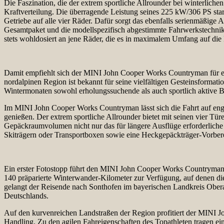
Die Faszination, die der extrem sportliche Allrounder bei winterlich
Kraftverteilung. Die überragende Leistung seines 225 kW/306 PS st
Getriebe auf alle vier Räder. Dafür sorgt das ebenfalls serienmäßige 
Gesamtpaket und die modellspezifisch abgestimmte Fahrwerkstechnik 
stets wohldosiert an jene Räder, die es in maximalem Umfang auf die
Damit empfiehlt sich der MINI John Cooper Works Countryman für ei
nordalpinen Region ist bekannt für seine vielfältigen Gesteinsformat
Wintermonaten sowohl erholungssuchende als auch sportlich aktive Be
Im MINI John Cooper Works Countryman lässt sich die Fahrt auf eng
genießen. Der extrem sportliche Allrounder bietet mit seinen vier Tü
Gepäckraumvolumen nicht nur das für längere Ausflüge erforderliche
Skiträgern oder Transportboxen sowie eine Heckgepäckträger-Vorbere
Ein erster Fotostopp führt den MINI John Cooper Works Countryman i
140 präparierte Winterwander-Kilometer zur Verfügung, auf denen di
gelangt der Reisende nach Sonthofen im bayerischen Landkreis Oberall
Deutschlands.
Auf den kurvenreichen Landstraßen der Region profitiert der MINI 
Handling. Zu den agilen Fahreigenschaften des Topathleten tragen ei