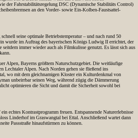
der Fahrstabilitätsregelung DSC (Dynamische Stabilitäts Control)
cheibenbremsen an den Vorder- sowie Ein-Kolben-Faustsattel-
schnell seine optimale Betriebstemperatur – und nach rund 50
n wurde im Auftrag des bayerischen Königs Ludwig II errichtet, der
seitdem immer wieder auch als Filmkulisse genutzt. Es lässt sich aus
 kann.
uer Alpen, Bayerns größtem Naturschutzgebiet. Die weitläufige
n Lechtaler Alpen. Nach Norden gehen sie fließend ins
ttal, wo mit dem gleichnamigen Kloster ein Kulturdenkmal von
tryman unbeirrbar seinen Weg, während zügig die Dämmerung
icht optimieren die Sicht und damit die Sicherheit sowohl bei
f ein echtes Kontrastprogramm freuen. Entspannende Naturerlebnisse
loss Linderhof im Graswangtal bei Ettal. Anschließend wartet dann
neite Passstraße hinaufstürmen zu können.