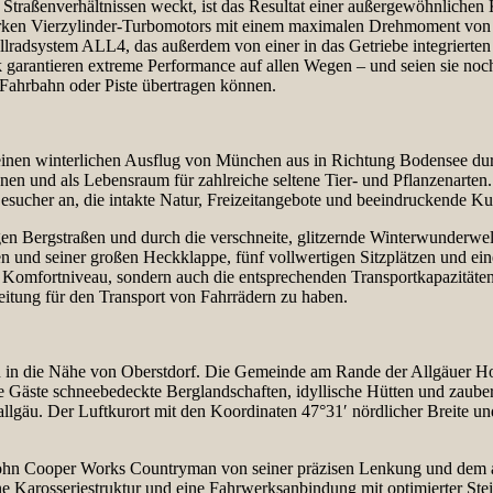
en Straßenverhältnissen weckt, ist das Resultat einer außergewöhnlich
arken Vierzylinder-Turbomotors mit einem maximalen Drehmoment von 
Allradsystem ALL4, das außerdem von einer in das Getriebe integrierten 
garantieren extreme Performance auf allen Wegen – und seien sie noc
 Fahrbahn oder Piste übertragen können.
nen winterlichen Ausflug von München aus in Richtung Bodensee durc
ionen und als Lebensraum für zahlreiche seltene Tier- und Pflanzenarte
sucher an, die intakte Natur, Freizeitangebote und beeindruckende Kul
en Bergstraßen und durch die verschneite, glitzernde Winterwunderwe
ren und seiner großen Heckklappe, fünf vollwertigen Sitzplätzen und ei
 Komfortniveau, sondern auch die entsprechenden Transportkapazitäten
itung für den Transport von Fahrrädern zu haben.
n die Nähe von Oberstdorf. Die Gemeinde am Rande der Allgäuer Hocha
e Gäste schneebedeckte Berglandschaften, idyllische Hütten und zaube
gäu. Der Luftkurort mit den Koordinaten 47°31′ nördlicher Breite und 
John Cooper Works Countryman von seiner präzisen Lenkung und dem a
ne Karosseriestruktur und eine Fahrwerksanbindung mit optimierter Stei