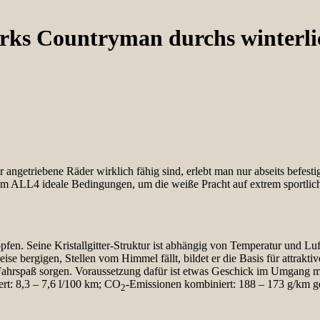
ks Countryman durchs winterli
ier angetriebene Räder wirklich fähig sind, erlebt man nur abseits befe
m ALL4 ideale Bedingungen, um die weiße Pracht auf extrem sportlic
en. Seine Kristallgitter-Struktur ist abhängig von Temperatur und Luftf
ise bergigen, Stellen vom Himmel fällt, bildet er die Basis für attrak
n Fahrspaß sorgen. Voraussetzung dafür ist etwas Geschick im Umgang
t: 8,3 – 7,6 l/100 km; CO
-Emissionen kombiniert: 188 – 173 g/km g
2