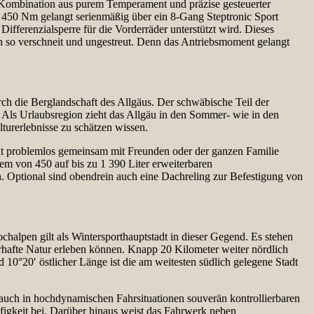
en Kombination aus purem Temperament und präzise gesteuerter
450 Nm gelangt serienmäßig über ein 8-Gang Steptronic Sport
Differenzialsperre für die Vorderräder unterstützt wird. Dieses
h so verschneit und ungestreut. Denn das Antriebsmoment gelangt
h die Berglandschaft des Allgäus. Der schwäbische Teil der
n. Als Urlaubsregion zieht das Allgäu in den Sommer- wie in den
turerlebnisse zu schätzen wissen.
lt problemlos gemeinsam mit Freunden oder der ganzen Familie
nem von 450 auf bis zu 1 390 Liter erweiterbaren
. Optional sind obendrein auch eine Dachreling zur Befestigung von
lpen gilt als Wintersporthauptstadt in dieser Gegend. Es stehen
rhafte Natur erleben können. Knapp 20 Kilometer weiter nördlich
10°20′ östlicher Länge ist die am weitesten südlich gelegene Stadt
uch in hochdynamischen Fahrsituationen souverän kontrollierbaren
figkeit bei. Darüber hinaus weist das Fahrwerk neben