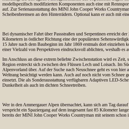
modellspezifisch modifizierten Komponenten auch eine mit Rennspo
auf. Zur Serienausstattung des MINI John Cooper Works Countryman 
Scheibenbremsen an den Hinterrädern. Optional kann er auch mit ein
Bei dynamischer Fahrt über Passstraßen und Serpentinen erreicht de
Kilometern in östlicher Richtung eine der populärsten Sehenswürdig
15 Jahre nach dem Baubeginn im Jahr 1869 erstmals dort einziehen ko
einer Vielzahl von Perspektiven eindrucksvoll ablichten, weshalb es
Im Anschluss an diese extrem beliebte Zwischenstation wird es Zeit
Region erstreckt sich zwischen den Flüssen Lech und Loisach. Im Sü
Alpenvorland über. Auf der Suche nach Neuschnee geht es von hier a
Weltrang besichtigt werden kann. Auch auf noch nicht vom Schnee
einsetzt. Die als Sonderausstattung verfügbaren Adaptiven LED-Schein
Dunkelheit als auch im dichten Schneetreiben.
Wer in den Ammergauer Alpen übernachtet, kann sich am Tag darauf n
verspricht ein Spaziergang auf dem insgesamt fast 85 Kilometer lan
bereits der MINI John Cooper Works Countryman mit seinem schon im 