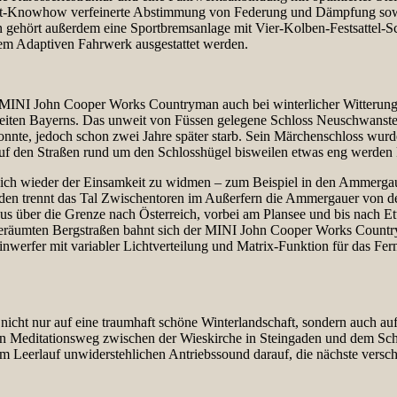
rt-Knowhow verfeinerte Abstimmung von Federung und Dämpfung sowie 
gehört außerdem eine Sportbremsanlage mit Vier-Kolben-Festsattel-S
em Adaptiven Fahrwerk ausgestattet werden.
r MINI John Cooper Works Countryman auch bei winterlicher Witterung 
keiten Bayerns. Das unweit von Füssen gelegene Schloss Neuschwanstei
nnte, jedoch schon zwei Jahre später starb. Sein Märchenschloss wurde 
 auf den Straßen rund um den Schlosshügel bisweilen etwas eng werden
, sich wieder der Einsamkeit zu widmen – zum Beispiel in den Ammerga
den trennt das Tal Zwischentoren im Außerfern die Ammergauer von de
us über die Grenze nach Österreich, vorbei am Plansee und bis nach E
 geräumten Bergstraßen bahnt sich der MINI John Cooper Works Coun
werfer mit variabler Lichtverteilung und Matrix-Funktion für das Fernl
icht nur auf eine traumhaft schöne Winterlandschaft, sondern auch au
gen Meditationsweg zwischen der Wieskirche in Steingaden und dem Sch
Leerlauf unwiderstehlichen Antriebssound darauf, die nächste versch