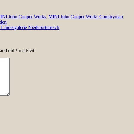
INI John Cooper Works
,
MINI John Cooper Works Countryman
lden
Landesgalerie Niederösterreich
sind mit
*
markiert