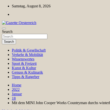
Skip
Samstag, August 8, 2026
to
content
Magazin für Freizeit, Politik, Kultur & Wissenschaft
Search
Gazette Oesterreich
Search
Politik & Gesellschaft
Verkehr & Mobilität
Wissenswertes
Sport & Freizeit
Kunst & Kultur
Genuss & Kulinarik
Tipps & Ratgeber
Home
2022
Januar
18
Mit dem MINI John Cooper Works Countryman durchs winterl