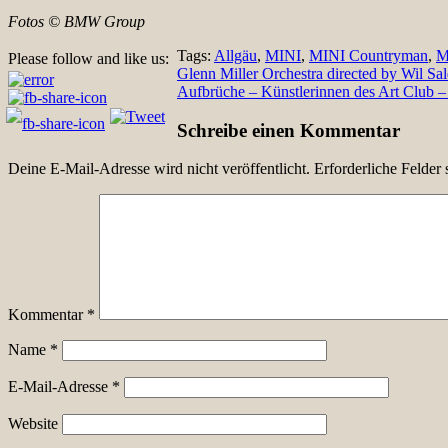
Fotos © BMW Group
Tags:
Allgäu
,
MINI
,
MINI Countryman
,
M
Please follow and like us:
Beitragsnavigation
Glenn Miller Orchestra directed by Wil Sa
Aufbrüche – Künstlerinnen des Art Club – 
Schreibe einen Kommentar
Deine E-Mail-Adresse wird nicht veröffentlicht.
Erforderliche Felder 
Kommentar
*
Name
*
E-Mail-Adresse
*
Website