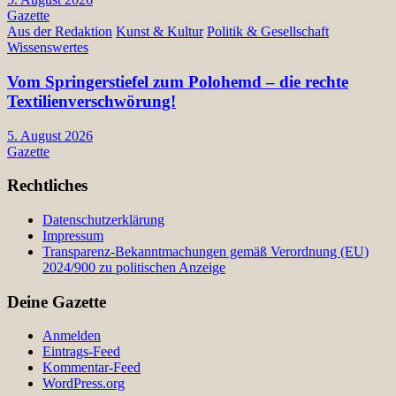
Gazette
Aus der Redaktion
Kunst & Kultur
Politik & Gesellschaft
Wissenswertes
Vom Springerstiefel zum Polohemd – die rechte
Textilienverschwörung!
5. August 2026
Gazette
Rechtliches
Datenschutzerklärung
Impressum
Transparenz-Bekanntmachungen gemäß Verordnung (EU)
2024/900 zu politischen Anzeige
Deine Gazette
Anmelden
Eintrags-Feed
Kommentar-Feed
WordPress.org