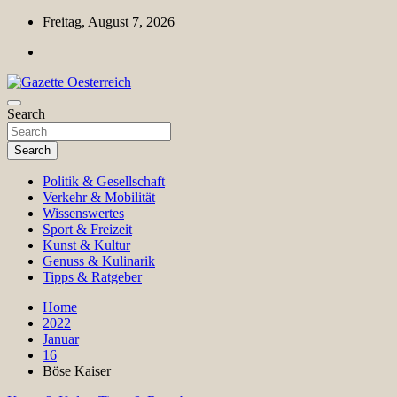
Skip
Freitag, August 7, 2026
to
content
Magazin für Freizeit, Politik, Kultur & Wissenschaft
Search
Gazette Oesterreich
Search
Politik & Gesellschaft
Verkehr & Mobilität
Wissenswertes
Sport & Freizeit
Kunst & Kultur
Genuss & Kulinarik
Tipps & Ratgeber
Home
2022
Januar
16
Böse Kaiser