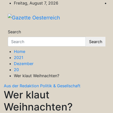
Skip
Freitag, August 7, 2026
to
content
Gazette Oesterreich
Magazin für Freizeit, Politik, Kultur & Wisse
Search
Search
Home
2021
Dezember
20
Wer klaut Weihnachten?
Aus der Redaktion
Politik & Gesellschaft
Wer klaut
Weihnachten?