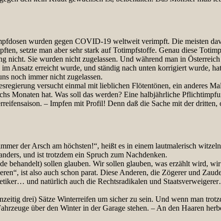
Impfdosen wurden gegen COVID-19 weltweit verimpft. Die meisten davo
pften, setzte man aber sehr stark auf Totimpfstoffe. Genau diese Toti
kung nicht. Sie wurden nicht zugelassen. Und während man in Österreic
 Ansatz erreicht wurde, und ständig nach unten korrigiert wurde, hat 
uns noch immer nicht zugelassen.
esregierung versucht einmal mit lieblichen Flötentönen, ein anderes M
sechs Monaten hat. Was soll das werden? Eine halbjährliche Pflichtimp
ifensaison. – Impfen mit Profil! Denn daß die Sache mit der dritten, od
immer der Arsch am höchsten!“, heißt es in einem lautmalerisch witzel
anders, und ist trotzdem ein Spruch zum Nachdenken.
e behandelt) sollen glauben. Wir sollen glauben, was erzählt wird, wir
eren“, ist also auch schon parat. Diese Anderen, die Zögerer und Zaud
iker… und natürlich auch die Rechtsradikalen und Staatsverweigerer… s
zeitig drei) Sätze Winterreifen um sicher zu sein. Und wenn man trotz
hrzeuge über den Winter in der Garage stehen. – An den Haaren herbe