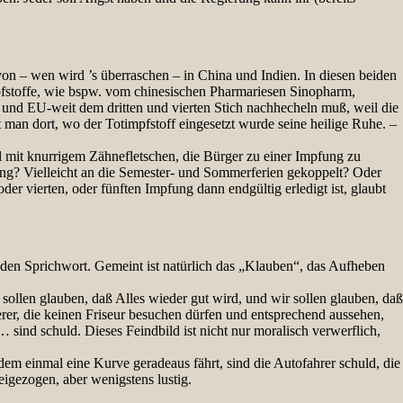
n – wen wird ’s überraschen – in China und Indien. In diesen beiden
mpfstoffe, wie bspw. vom chinesischen Pharmariesen Sinopharm,
h und EU-weit dem dritten und vierten Stich nachhecheln muß, weil die
man dort, wo der Totimpfstoff eingesetzt wurde seine heilige Ruhe. –
al mit knurrigem Zähnefletschen, die Bürger zu einer Impfung zu
fung? Vielleicht an die Semester- und Sommerferien gekoppelt? Oder
er vierten, oder fünften Impfung dann endgültig erledigt ist, glaubt
nden Sprichwort. Gemeint ist natürlich das „Klauben“, das Aufheben
 sollen glauben, daß Alles wieder gut wird, und wir sollen glauben, daß
erer, die keinen Friseur besuchen dürfen und entsprechend aussehen,
ind schuld. Dieses Feindbild ist nicht nur moralisch verwerflich,
dem einmal eine Kurve geradeaus fährt, sind die Autofahrer schuld, die
igezogen, aber wenigstens lustig.