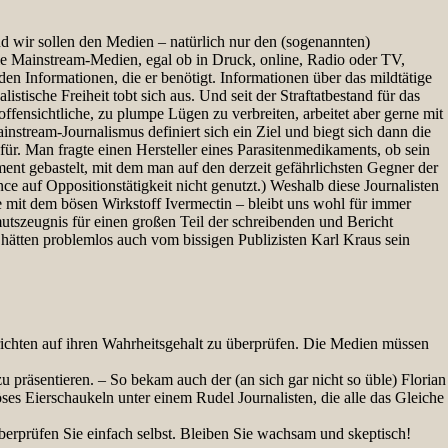
d wir sollen den Medien – natürlich nur den (sogenannten)
ie Mainstream-Medien, egal ob in Druck, online, Radio oder TV,
den Informationen, die er benötigt. Informationen über das mildtätige
sche Freiheit tobt sich aus. Und seit der Straftatbestand für das
fensichtliche, zu plumpe Lügen zu verbreiten, arbeitet aber gerne mit
stream-Journalismus definiert sich ein Ziel und biegt sich dann die
ür. Man fragte einen Hersteller eines Parasitenmedikaments, ob sein
nt gebastelt, mit dem man auf den derzeit gefährlichsten Gegner der
e auf Oppositionstätigkeit nicht genutzt.) Weshalb diese Journalisten
mit dem bösen Wirkstoff Ivermectin – bleibt uns wohl für immer
tszeugnis für einen großen Teil der schreibenden und Bericht
 hätten problemlos auch vom bissigen Publizisten Karl Kraus sein
hrichten auf ihren Wahrheitsgehalt zu überprüfen. Die Medien müssen
präsentieren. – So bekam auch der (an sich gar nicht so üble) Florian
öses Eierschaukeln unter einem Rudel Journalisten, die alle das Gleiche
berprüfen Sie einfach selbst. Bleiben Sie wachsam und skeptisch!