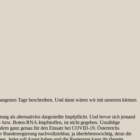
gangenen Tage beschreiben. Und dann wären wir mit unserem kleinen
ng als alternativlos dargestellte Impfpflicht. Und bevor sich jemand
or- bzw. Boten-RNA-Impfstoffen, ist nicht gegeben. Unzählige
ndern ganz genau für den Einsatz bei COVID-19. Österreichs
er Bundesregierung nachvollziehbar, ja überlebenswichtig, denn die
n. Jeder soll Angst haben und die Regierung kann ihr (bereits