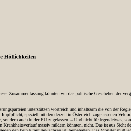
e Höflichkeiten
dieser Zusammenfassung könnten wir das politische Geschehen der ver
ngsparteien unterstützen wortreich und inhaltsarm die von der Regieru
 Impfpflicht, speziell mit den derzeit in Österreich zugelassenen Vekt
, sondern auch in der EU zugelassen. – Und nicht für irgendetwas, so
n Krankheitsverlauf massiv mildern könnten, nicht. Das ist aus Sicht d
gegen den kein Kraut gewachsen ist, beibehalten. Das Monster muß lebe