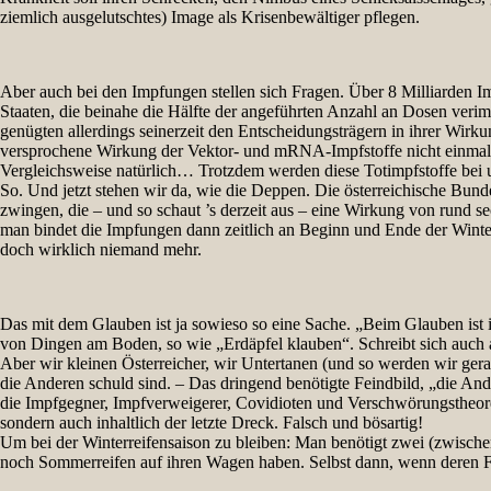
ziemlich ausgelutschtes) Image als Krisenbewältiger pflegen.
Aber auch bei den Impfungen stellen sich Fragen. Über 8 Milliarden 
Staaten, die beinahe die Hälfte der angeführten Anzahl an Dosen verim
genügten allerdings seinerzeit den Entscheidungsträgern in ihrer Wir
versprochene Wirkung der Vektor- und mRNA-Impfstoffe nicht einmal im
Vergleichsweise natürlich… Trotzdem werden diese Totimpfstoffe bei 
So. Und jetzt stehen wir da, wie die Deppen. Die österreichische Bund
zwingen, die – und so schaut ’s derzeit aus – eine Wirkung von rund 
man bindet die Impfungen dann zeitlich an Beginn und Ende der Winterre
doch wirklich niemand mehr.
Das mit dem Glauben ist ja sowieso so eine Sache. „Beim Glauben ist 
von Dingen am Boden, so wie „Erdäpfel klauben“. Schreibt sich auch 
Aber wir kleinen Österreicher, wir Untertanen (und so werden wir gerad
die Anderen schuld sind. – Das dringend benötigte Feindbild, „die And
die Impfgegner, Impfverweigerer, Covidioten und Verschwörungstheoret
sondern auch inhaltlich der letzte Dreck. Falsch und bösartig!
Um bei der Winterreifensaison zu bleiben: Man benötigt zwei (zwischen
noch Sommerreifen auf ihren Wagen haben. Selbst dann, wenn deren Fa