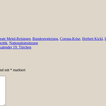
eate Meinl-Reisinger
,
Bundesregierung
,
Corona-Krise
,
Herbert Kickl
,
ritik
,
Nationalratssitzung
alender 19. Türchen
ind mit
*
markiert