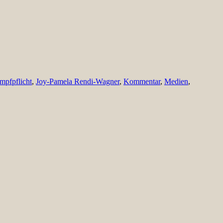
Impfpflicht
,
Joy-Pamela Rendi-Wagner
,
Kommentar
,
Medien
,