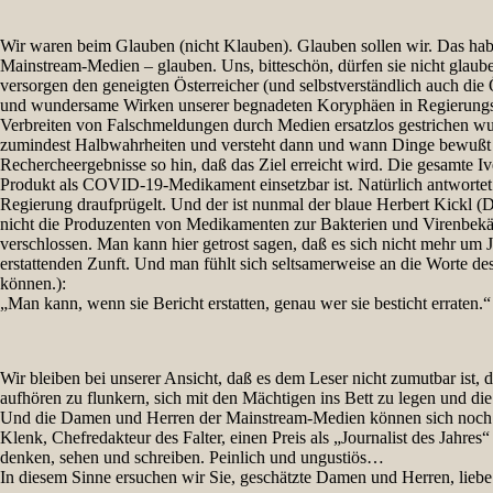
Wir waren beim Glauben (nicht Klauben). Glauben sollen wir. Das haben
Mainstream-Medien – glauben. Uns, bitteschön, dürfen sie nicht glaub
versorgen den geneigten Österreicher (und selbstverständlich auch die 
und wundersame Wirken unserer begnadeten Koryphäen in Regierungsfunkt
Verbreiten von Falschmeldungen durch Medien ersatzlos gestrichen wurd
zumindest Halbwahrheiten und versteht dann und wann Dinge bewußt fals
Rechercheergebnisse so hin, daß das Ziel erreicht wird. Die gesamte I
Produkt als COVID-19-Medikament einsetzbar ist. Natürlich antwortet 
Regierung draufprügelt. Und der ist nunmal der blaue Herbert Kickl (D
nicht die Produzenten von Medikamenten zur Bakterien und Virenbekä
verschlossen. Man kann hier getrost sagen, daß es sich nicht mehr u
erstattenden Zunft. Und man fühlt sich seltsamerweise an die Worte de
können.):
„Man kann, wenn sie Bericht erstatten, genau wer sie besticht erraten.“
Wir bleiben bei unserer Ansicht, daß es dem Leser nicht zumutbar ist
aufhören zu flunkern, sich mit den Mächtigen ins Bett zu legen und di
Und die Damen und Herren der Mainstream-Medien können sich noch so v
Klenk, Chefredakteur des Falter, einen Preis als „Journalist des Jahres
denken, sehen und schreiben. Peinlich und ungustiös…
In diesem Sinne ersuchen wir Sie, geschätzte Damen und Herren, liebe 