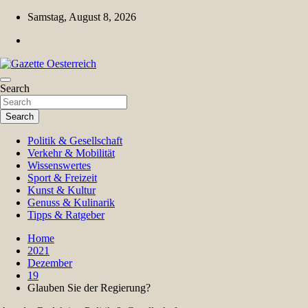
Skip
Samstag, August 8, 2026
to
content
Magazin für Freizeit, Politik, Kultur & Wissenschaft
Search
Gazette Oesterreich
Search
Politik & Gesellschaft
Verkehr & Mobilität
Wissenswertes
Sport & Freizeit
Kunst & Kultur
Genuss & Kulinarik
Tipps & Ratgeber
Home
2021
Dezember
19
Glauben Sie der Regierung?