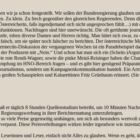
 wir ja schon festgestellt. Wir sollen der Bundesregierung glauben un
en. Zu klein. Zu frech gegenüber den glorreichen Regierenden. Denn d
Österreicherin, falls irgendjemand sich nicht angesprochen fühlt…) mit 
ionen. Nachfragen sind hier unerwünscht. Die oft gerühmte journalisti
e, toben diverse Damen und Herren richtig. Man hütet sich zwar, zu of
ch, um sie später noch falscher zu berichten. Der österreichische Main
vermectin-Diskussion der vergangenen Wochen ist ein Paradebeispiel daf
der Produzent mit „Nein.“ Und schon hat man sich ein (Schein-)Argume
ie rote Rendi-Wagner, sowie die pinke Meinl-Reisinger haben die Chanc
mpfung im HNO-Bereich fragen – und es gibt hier genügend Präparate 
m Journalismus, sondern um Kampagnenkommunikation handelt. Ein Armu
s großen Schauspielers und Kabarettisten Fritz Grünbaum erinnert. (Sie
, daß er täglich 8 Stunden Quellenstudium betreibt, um 10 Minuten Nac
e Regierungswerbung in ihrer Berichterstattung unterzubringen.
iele Preise gegenseitig umhängen, um sich als besonders wertvoll zu 
“ verpasst. Diese Preisverleihungen wirken leider irgendwie wie inzestu
Leserinnen und Leser, einfach nicht Alles zu glauben. Wenn es geht, ü