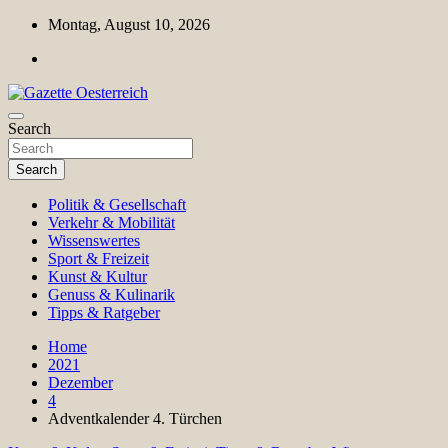
Skip
Montag, August 10, 2026
to
content
Magazin für Freizeit, Politik, Kultur & Wissenschaft
Search
Gazette Oesterreich
Search
Politik & Gesellschaft
Verkehr & Mobilität
Wissenswertes
Sport & Freizeit
Kunst & Kultur
Genuss & Kulinarik
Tipps & Ratgeber
Home
2021
Dezember
4
Adventkalender 4. Türchen