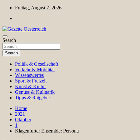
Skip
Freitag, August 7, 2026
to
content
Magazin für Freizeit, Politik, Kultur & Wissenschaft
Search
Gazette Oesterreich
Search
Politik & Gesellschaft
Verkehr & Mobilität
Wissenswertes
Sport & Freizeit
Kunst & Kultur
Genuss & Kulinarik
Tipps & Ratgeber
Home
2021
Oktober
1
Klagenfurter Ensemble: Persona