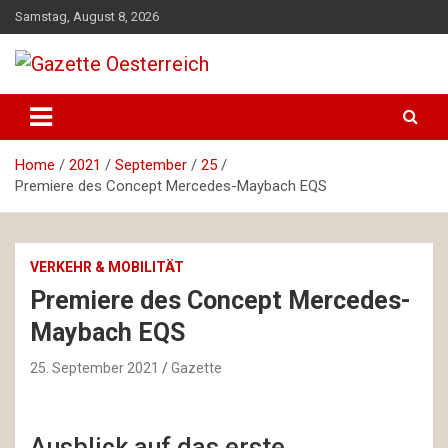
Skip
Samstag, August 8, 2026
to
content
Magazin für Freizeit, Politik, Kultur & Wissenschaft
Gazette Oesterreich
Home
2021
September
25
Premiere des Concept Mercedes-Maybach EQS
VERKEHR & MOBILITÄT
Premiere des Concept Mercedes-
Maybach EQS
25. September 2021
Gazette
Ausblick auf das erste