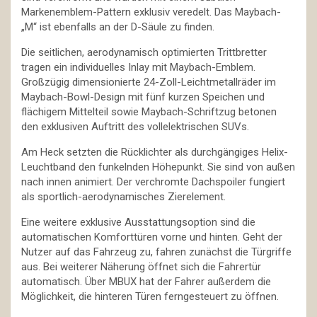
Markenemblem-Pattern exklusiv veredelt. Das Maybach-
„M“ ist ebenfalls an der D-Säule zu finden.
Die seitlichen, aerodynamisch optimierten Trittbretter
tragen ein individuelles Inlay mit Maybach-Emblem.
Großzügig dimensionierte 24-Zoll-Leichtmetallräder im
Maybach-Bowl-Design mit fünf kurzen Speichen und
flächigem Mittelteil sowie Maybach-Schriftzug betonen
den exklusiven Auftritt des vollelektrischen SUVs.
Am Heck setzten die Rücklichter als durchgängiges Helix-
Leuchtband den funkelnden Höhepunkt. Sie sind von außen
nach innen animiert. Der verchromte Dachspoiler fungiert
als sportlich-aerodynamisches Zierelement.
Eine weitere exklusive Ausstattungsoption sind die
automatischen Komforttüren vorne und hinten. Geht der
Nutzer auf das Fahrzeug zu, fahren zunächst die Türgriffe
aus. Bei weiterer Näherung öffnet sich die Fahrertür
automatisch. Über MBUX hat der Fahrer außerdem die
Möglichkeit, die hinteren Türen ferngesteuert zu öffnen.