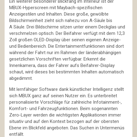
Ein weiterer besonderer Blickfang im Interieur ist der
MBUX-Hyperscreen mit Maybach-spezifischen
Anzeigestilen und Inhalten. Diese große, gewölbte
Bildschirmeinheit zieht sich nahezu von A-Säule bis
A Säule. Drei Bildschirme sitzen unter einem Deckglas und
verschmelzen optisch. Der Beifahrer verfügt mit dem 12,3
Zoll großen OLED-Display über seinen eigenen Anzeige-
und Bedienbereich. Die Entertainmentfunktionen sind dort
während der Fahrt nur im Rahmen der länderabhängigen
gesetzlichen Vorschriften verfügbar. Erkennt die
Innenkamera, dass der Fahrer aufs Beifahrer-Display
schaut, wird dieses bei bestimmten Inhalten automatisch
abgedimmt.
Mit lernfähiger Software dank künstlicher Intelligenz stellt
sich MBUX ganz auf seinen Nutzer ein. Es unterbreitet
personalisierte Vorschläge für zahlreiche Infotainment-,
Komfort- und Fahrzeugfunktionen. Beim sogenannten
Zero-Layer werden die wichtigsten Applikationen immer
situativ und auf den Kontext bezogen auf der obersten
Ebene im Blickfeld angeboten. Das Suchen in Untermenüs
entfällt.