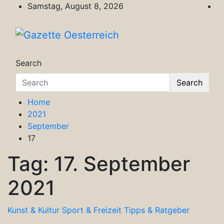
Skip
Samstag, August 8, 2026
to
content
Gazette Oesterreich
Magazin für Freizeit, Politik, Kultur & Wisse
Search
Search
Home
2021
September
17
Tag:
17. September
2021
Kunst & Kultur
Sport & Freizeit
Tipps & Ratgeber