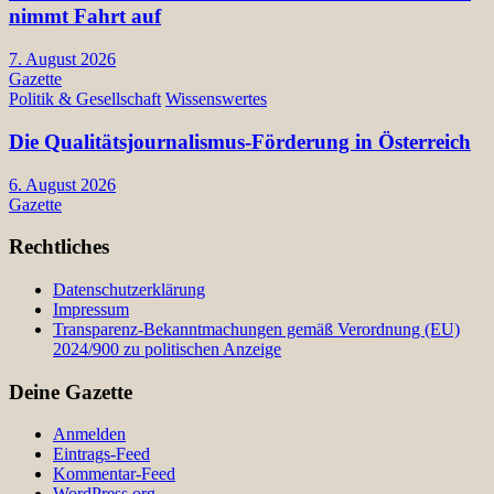
nimmt Fahrt auf
7. August 2026
Gazette
Politik & Gesellschaft
Wissenswertes
Die Qualitätsjournalismus-Förderung in Österreich
6. August 2026
Gazette
Rechtliches
Datenschutzerklärung
Impressum
Transparenz-Bekanntmachungen gemäß Verordnung (EU)
2024/900 zu politischen Anzeige
Deine Gazette
Anmelden
Eintrags-Feed
Kommentar-Feed
WordPress.org