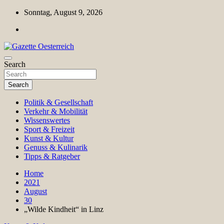
Skip
Sonntag, August 9, 2026
to
content
Magazin für Freizeit, Politik, Kultur & Wissenschaft
Search
Gazette Oesterreich
Search
Politik & Gesellschaft
Verkehr & Mobilität
Wissenswertes
Sport & Freizeit
Kunst & Kultur
Genuss & Kulinarik
Tipps & Ratgeber
Home
2021
August
30
„Wilde Kindheit“ in Linz