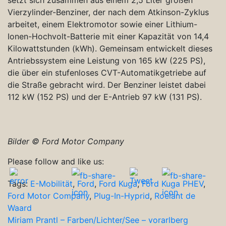
Vierzylinder-Benziner, der nach dem Atkinson-Zyklus
arbeitet, einem Elektromotor sowie einer Lithium-
Ionen-Hochvolt-Batterie mit einer Kapazität von 14,4
Kilowattstunden (kWh). Gemeinsam entwickelt dieses
Antriebssystem eine Leistung von 165 kW (225 PS),
die über ein stufenloses CVT-Automatikgetriebe auf
die Straße gebracht wird. Der Benziner leistet dabei
112 kW (152 PS) und der E-Antrieb 97 kW (131 PS).
Bilder © Ford Motor Company
Please follow and like us:
Tags:
E-Mobilität
,
Ford
,
Ford Kuga
,
Ford Kuga PHEV
,
Ford Motor Company
,
Plug-In-Hyprid
,
Roelant de
Waard
Beitragsnavigation
Miriam Prantl – Farben/Lichter/See – vorarlberg