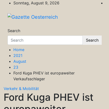
Skip
Sonntag, August 9, 2026
to
content
Gazette Oesterreich
Magazin für Freizeit, Politik, Kultur & Wisse
Search
Search
Home
2021
August
23
Ford Kuga PHEV ist europaweiter
Verkaufsschlager
Verkehr & Mobilität
Ford Kuga PHEV ist
europaweiter