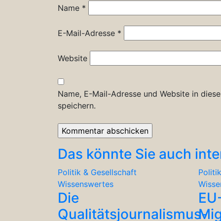
Name
*
E-Mail-Adresse
*
Website
Name, E-Mail-Adresse und Website in dies
speichern.
Das könnte Sie auch inte
Politik & Gesellschaft
Politi
Wissenswertes
Wisse
Die
EU
Qualitätsjournalismus-
Mig