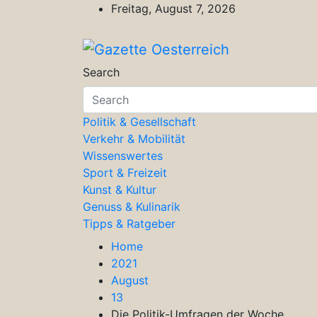
Skip
Freitag, August 7, 2026
to
content
Gazette Oesterreich
Magazin für Freizeit, Politik, Kultu
Search
Politik & Gesellschaft
Verkehr & Mobilität
Wissenswertes
Sport & Freizeit
Kunst & Kultur
Genuss & Kulinarik
Tipps & Ratgeber
Home
2021
August
13
Die Politik-Umfragen der Woche