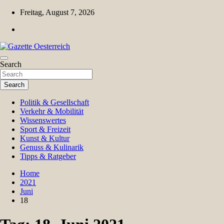
Skip
Freitag, August 7, 2026
to
content
Magazin für Freizeit, Politik, Kultur & Wissenschaft
Search
Gazette Oesterreich
Search
Politik & Gesellschaft
Verkehr & Mobilität
Wissenswertes
Sport & Freizeit
Kunst & Kultur
Genuss & Kulinarik
Tipps & Ratgeber
Home
2021
Juni
18