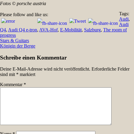
Fotos © porsche austria
Tags:
Please follow and like us:
Audi
,
Audi
Q4
,
Audi Q4 e-tron
,
AVA-Hof
,
E-Mobilität
,
Salzburg
,
The room of
progress
Beitragsnavigation
Stars & Guitars
Königin der Berge
Schreibe einen Kommentar
Deine E-Mail-Adresse wird nicht veröffentlicht.
Erforderliche Felder
sind mit
*
markiert
Kommentar
*
Name
*