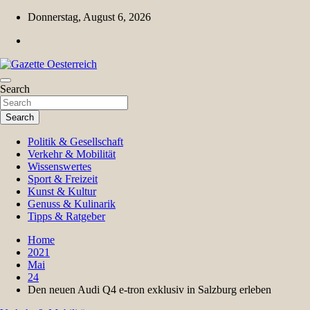
Skip
Donnerstag, August 6, 2026
to
content
Magazin für Freizeit, Politik, Kultur & Wissenschaft
Search
Gazette Oesterreich
Search
Politik & Gesellschaft
Verkehr & Mobilität
Wissenswertes
Sport & Freizeit
Kunst & Kultur
Genuss & Kulinarik
Tipps & Ratgeber
Home
2021
Mai
24
Den neuen Audi Q4 e-tron exklusiv in Salzburg erleben