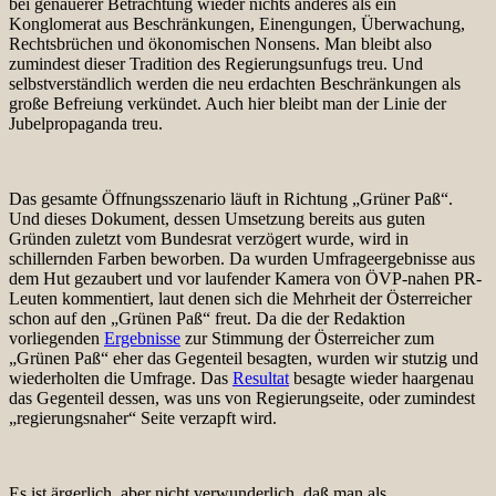
bei genauerer Betrachtung wieder nichts anderes als ein
Konglomerat aus Beschränkungen, Einengungen, Überwachung,
Rechtsbrüchen und ökonomischen Nonsens. Man bleibt also
zumindest dieser Tradition des Regierungsunfugs treu. Und
selbstverständlich werden die neu erdachten Beschränkungen als
große Befreiung verkündet. Auch hier bleibt man der Linie der
Jubelpropaganda treu.
Das gesamte Öffnungsszenario läuft in Richtung „Grüner Paß“.
Und dieses Dokument, dessen Umsetzung bereits aus guten
Gründen zuletzt vom Bundesrat verzögert wurde, wird in
schillernden Farben beworben. Da wurden Umfrageergebnisse aus
dem Hut gezaubert und vor laufender Kamera von ÖVP-nahen PR-
Leuten kommentiert, laut denen sich die Mehrheit der Österreicher
schon auf den „Grünen Paß“ freut. Da die der Redaktion
vorliegenden
Ergebnisse
zur Stimmung der Österreicher zum
„Grünen Paß“ eher das Gegenteil besagten, wurden wir stutzig und
wiederholten die Umfrage. Das
Resultat
besagte wieder haargenau
das Gegenteil dessen, was uns von Regierungseite, oder zumindest
„regierungsnaher“ Seite verzapft wird.
Es ist ärgerlich, aber nicht verwunderlich, daß man als