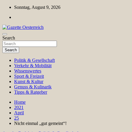
Skip
Sonntag, August 9, 2026
to
content
Magazin für Freizeit, Politik, Kultur & Wissenschaft
Search
Gazette Oesterreich
Search
Politik & Gesellschaft
Verkehr & Mobilität
Wissenswertes
Sport & Freizeit
Kunst & Kultur
Genuss & Kulinarik
Tipps & Ratgeber
Home
2021
April
25
Nicht einmal „gut gemeint“!