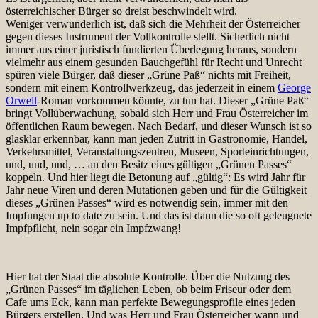
österreichischer Bürger so dreist beschwindelt wird.
Weniger verwunderlich ist, daß sich die Mehrheit der Österreicher
gegen dieses Instrument der Vollkontrolle stellt. Sicherlich nicht
immer aus einer juristisch fundierten Überlegung heraus, sondern
vielmehr aus einem gesunden Bauchgefühl für Recht und Unrecht
spüren viele Bürger, daß dieser „Grüne Paß“ nichts mit Freiheit,
sondern mit einem Kontrollwerkzeug, das jederzeit in einem
George
Orwell
-Roman vorkommen könnte, zu tun hat. Dieser „Grüne Paß“
bringt Vollüberwachung, sobald sich Herr und Frau Österreicher im
öffentlichen Raum bewegen. Nach Bedarf, und dieser Wunsch ist so
glasklar erkennbar, kann man jeden Zutritt in Gastronomie, Handel,
Verkehrsmittel, Veranstaltungszentren, Museen, Sporteinrichtungen,
und, und, und, … an den Besitz eines gültigen „Grünen Passes“
koppeln. Und hier liegt die Betonung auf „gültig“: Es wird Jahr für
Jahr neue Viren und deren Mutationen geben und für die Gültigkeit
dieses „Grünen Passes“ wird es notwendig sein, immer mit den
Impfungen up to date zu sein. Und das ist dann die so oft geleugnete
Impfpflicht, nein sogar ein Impfzwang!
Hier hat der Staat die absolute Kontrolle. Über die Nutzung des
„Grünen Passes“ im täglichen Leben, ob beim Friseur oder dem
Cafe ums Eck, kann man perfekte Bewegungsprofile eines jeden
Bürgers erstellen. Und was Herr und Frau Österreicher wann und