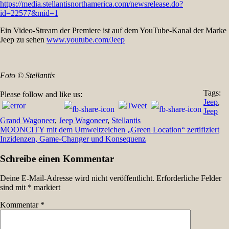
https://media.stellantisnorthamerica.com/newsrelease.do?
id=22577&mid=1
Ein Video-Stream der Premiere ist auf dem YouTube-Kanal der Marke
Jeep zu sehen
www.youtube.com/Jeep
Foto © Stellantis
Tags:
Please follow and like us:
Jeep
,
Jeep
Grand Wagoneer
,
Jeep Wagoneer
,
Stellantis
Beitragsnavigation
MOONCITY mit dem Umweltzeichen „Green Location“ zertifiziert
Inzidenzen, Game-Changer und Konsequenz
Schreibe einen Kommentar
Deine E-Mail-Adresse wird nicht veröffentlicht.
Erforderliche Felder
sind mit
*
markiert
Kommentar
*