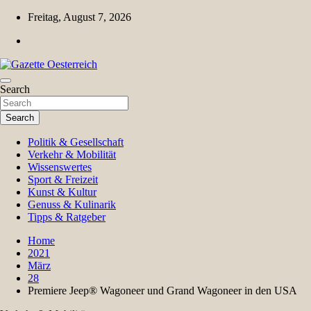
Skip
Freitag, August 7, 2026
to
content
Magazin für Freizeit, Politik, Kultur & Wissenschaft
Search
Gazette Oesterreich
Search
Politik & Gesellschaft
Verkehr & Mobilität
Wissenswertes
Sport & Freizeit
Kunst & Kultur
Genuss & Kulinarik
Tipps & Ratgeber
Home
2021
März
28
Premiere Jeep® Wagoneer und Grand Wagoneer in den USA