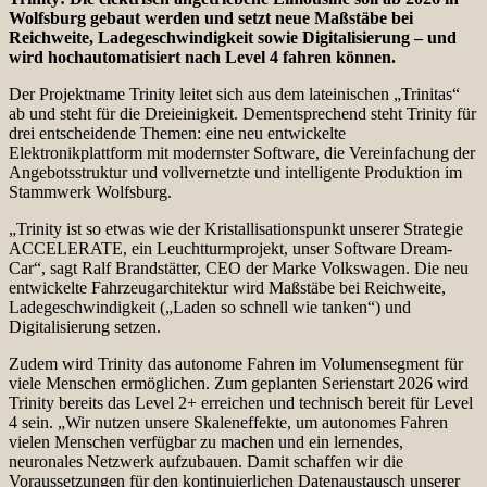
Wolfsburg gebaut werden und setzt neue Maßstäbe bei
Reichweite, Ladegeschwindigkeit sowie Digitalisierung – und
wird hochautomatisiert nach Level 4 fahren können.
Der Projektname Trinity leitet sich aus dem lateinischen „Trinitas“
ab und steht für die Dreieinigkeit. Dementsprechend steht Trinity für
drei entscheidende Themen: eine neu entwickelte
Elektronikplattform mit modernster Software, die Vereinfachung der
Angebotsstruktur und vollvernetzte und intelligente Produktion im
Stammwerk Wolfsburg.
„Trinity ist so etwas wie der Kristallisationspunkt unserer Strategie
ACCELERATE, ein Leuchtturmprojekt, unser Software Dream-
Car“, sagt Ralf Brandstätter, CEO der Marke Volkswagen. Die neu
entwickelte Fahrzeugarchitektur wird Maßstäbe bei Reichweite,
Ladegeschwindigkeit („Laden so schnell wie tanken“) und
Digitalisierung setzen.
Zudem wird Trinity das autonome Fahren im Volumensegment für
viele Menschen ermöglichen. Zum geplanten Serienstart 2026 wird
Trinity bereits das Level 2+ erreichen und technisch bereit für Level
4 sein. „Wir nutzen unsere Skaleneffekte, um autonomes Fahren
vielen Menschen verfügbar zu machen und ein lernendes,
neuronales Netzwerk aufzubauen. Damit schaffen wir die
Voraussetzungen für den kontinuierlichen Datenaustausch unserer