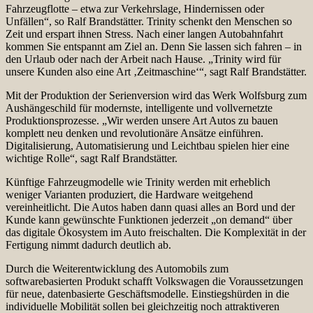
Fahrzeugflotte – etwa zur Verkehrslage, Hindernissen oder
Unfällen“, so Ralf Brandstätter. Trinity schenkt den Menschen so
Zeit und erspart ihnen Stress. Nach einer langen Autobahnfahrt
kommen Sie entspannt am Ziel an. Denn Sie lassen sich fahren – in
den Urlaub oder nach der Arbeit nach Hause. „Trinity wird für
unsere Kunden also eine Art ‚Zeitmaschine‘“, sagt Ralf Brandstätter.
Mit der Produktion der Serienversion wird das Werk Wolfsburg zum
Aushängeschild für modernste, intelligente und vollvernetzte
Produktionsprozesse. „Wir werden unsere Art Autos zu bauen
komplett neu denken und revolutionäre Ansätze einführen.
Digitalisierung, Automatisierung und Leichtbau spielen hier eine
wichtige Rolle“, sagt Ralf Brandstätter.
Künftige Fahrzeugmodelle wie Trinity werden mit erheblich
weniger Varianten produziert, die Hardware weitgehend
vereinheitlicht. Die Autos haben dann quasi alles an Bord und der
Kunde kann gewünschte Funktionen jederzeit „on demand“ über
das digitale Ökosystem im Auto freischalten. Die Komplexität in der
Fertigung nimmt dadurch deutlich ab.
Durch die Weiterentwicklung des Automobils zum
softwarebasierten Produkt schafft Volkswagen die Voraussetzungen
für neue, datenbasierte Geschäftsmodelle. Einstiegshürden in die
individuelle Mobilität sollen bei gleichzeitig noch attraktiveren