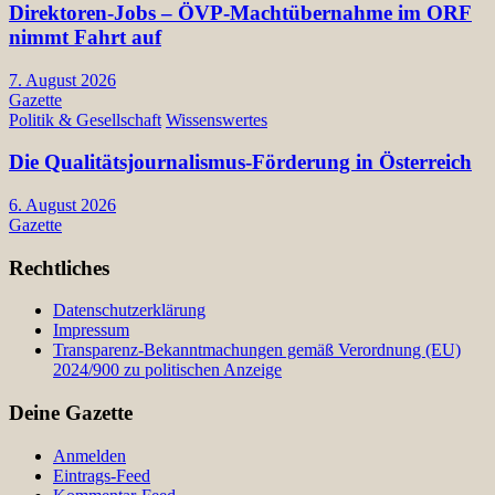
Direktoren-Jobs – ÖVP-Machtübernahme im ORF
nimmt Fahrt auf
7. August 2026
Gazette
Politik & Gesellschaft
Wissenswertes
Die Qualitätsjournalismus-Förderung in Österreich
6. August 2026
Gazette
Rechtliches
Datenschutzerklärung
Impressum
Transparenz-Bekanntmachungen gemäß Verordnung (EU)
2024/900 zu politischen Anzeige
Deine Gazette
Anmelden
Eintrags-Feed