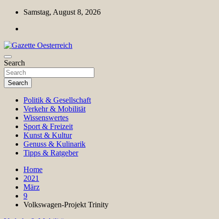
Skip
Samstag, August 8, 2026
to
content
Magazin für Freizeit, Politik, Kultur & Wissenschaft
Search
Gazette Oesterreich
Search
Politik & Gesellschaft
Verkehr & Mobilität
Wissenswertes
Sport & Freizeit
Kunst & Kultur
Genuss & Kulinarik
Tipps & Ratgeber
Home
2021
März
9
Volkswagen-Projekt Trinity