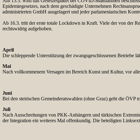
Am 15.3. wird das Gesetzespaket der COVID-Maßnahmen beschlossen.
Epidemiegesetzes, nach dem geschädigte Unternehmen Rechtsanspruch
administrierten GmbH ausgelagert und jeder parlamentarischen Kontr
Ab 16.3. tritt der erste totale Lockdown in Kraft. Viele der von de
rechtswidrig aufgehoben.
April
Die schleppende Unterstützung der zwangsgeschlossenen Betriebe läßt
Mai
Nach vollkommenem Versagen im Bereich Kunst und Kultur, vor allem
Juni
Bei den steirischen Gemeinderatswahlen (ohne Graz) geht die ÖVP m
Juli
Nach Ausschreitungen von PKK-Anhängern und türkischen Extremiste
der Integration ein weiteres Mal offenkundig. Die beteiligten Link