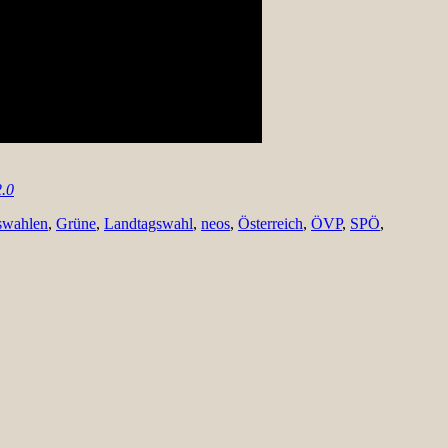
2.0
swahlen
,
Grüne
,
Landtagswahl
,
neos
,
Österreich
,
ÖVP
,
SPÖ
,