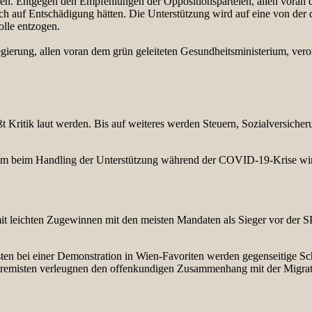
 Entgegen den Empfehlungen der Oppositionsparteien, allen voran de
 auf Entschädigung hätten. Die Unterstützung wird auf eine von der 
olle entzogen.
r Regierung, allen voran dem grün geleiteten Gesundheitsministerium, 
 Kritik laut werden. Bis auf weiteres werden Steuern, Sozialversiche
 beim Handling der Unterstützung während der COVID-19-Krise wirft 
it leichten Zugewinnen mit den meisten Mandaten als Sieger vor der 
n bei einer Demonstration in Wien-Favoriten werden gegenseitige S
sextremisten verleugnen den offenkundigen Zusammenhang mit der Migra