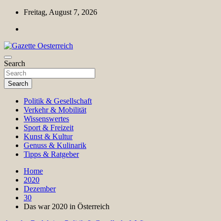
Skip
Freitag, August 7, 2026
to
content
Magazin für Freizeit, Politik, Kultur & Wissenschaft
Search
Gazette Oesterreich
Search
Politik & Gesellschaft
Verkehr & Mobilität
Wissenswertes
Sport & Freizeit
Kunst & Kultur
Genuss & Kulinarik
Tipps & Ratgeber
Home
2020
Dezember
30
Das war 2020 in Österreich