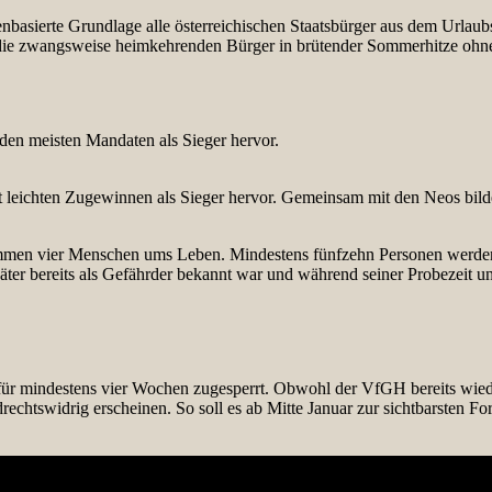
basierte Grundlage alle österreichischen Staatsbürger aus dem Urlaub
 die zwangsweise heimkehrenden Bürger in brütender Sommerhitze ohne
den meisten Mandaten als Sieger hervor.
eichten Zugewinnen als Sieger hervor. Gemeinsam mit den Neos bilden
ommen vier Menschen ums Leben. Mindestens fünfzehn Personen werden 
Täter bereits als Gefährder bekannt war und während seiner Probezeit u
ür mindestens vier Wochen zugesperrt. Obwohl der VfGH bereits wiede
rechtswidrig erscheinen. So soll es ab Mitte Januar zur sichtbarsten F