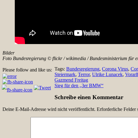
Bilder
Foto Bundesregierung © flickr / wikimedia / Bundesministerium für e
Tags:
Bundesregierung
,
Corona Virus
,
Cor
Please follow and like us:
Steiermark
,
Terror
,
Ulrike Lunacek
,
Vorarl
Beitragsnavigation
Gazmend Freitag
Sieg für den „3er BMW“
Schreibe einen Kommentar
Deine E-Mail-Adresse wird nicht veröffentlicht.
Erforderliche Felder 