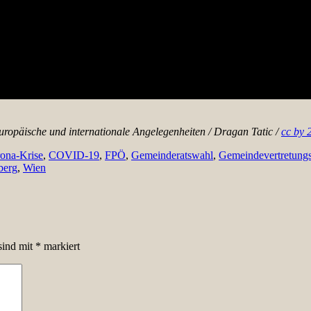
uropäische und internationale Angelegenheiten /
Dragan Tatic
/
cc by 
ona-Krise
,
COVID-19
,
FPÖ
,
Gemeinderatswahl
,
Gemeindevertretung
berg
,
Wien
sind mit
*
markiert