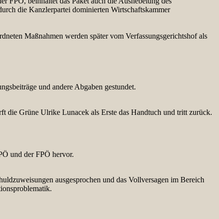
r FPÖ, beinhaltet das Paket auch die Aushebelung des
durch die Kanzlerpartei dominierten Wirtschaftskammer
verordneten Maßnahmen werden später vom Verfassungsgerichtshof als
rungsbeiträge und andere Abgaben gestundet.
die Grüne Ulrike Lunacek als Erste das Handtuch und tritt zurück.
SPÖ und der FPÖ hervor.
chuldzuweisungen ausgesprochen und das Vollversagen im Bereich
tionsproblematik.