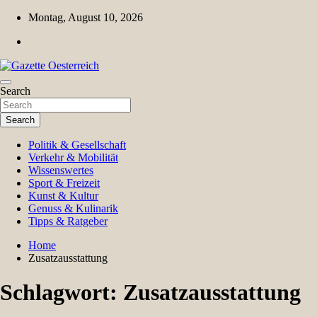
Skip
Montag, August 10, 2026
to
content
Magazin für Freizeit, Politik, Kultur & Wissenschaft
Search
Gazette Oesterreich
Search
Politik & Gesellschaft
Verkehr & Mobilität
Wissenswertes
Sport & Freizeit
Kunst & Kultur
Genuss & Kulinarik
Tipps & Ratgeber
Home
Zusatzausstattung
Schlagwort:
Zusatzausstattung