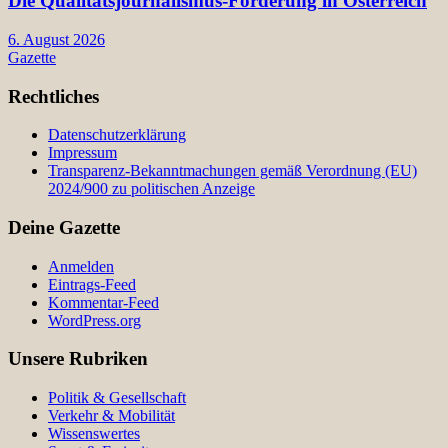
Die Qualitätsjournalismus-Förderung in Österreich
6. August 2026
Gazette
Rechtliches
Datenschutzerklärung
Impressum
Transparenz-Bekanntmachungen gemäß Verordnung (EU)
2024/900 zu politischen Anzeige
Deine Gazette
Anmelden
Eintrags-Feed
Kommentar-Feed
WordPress.org
Unsere Rubriken
Politik & Gesellschaft
Verkehr & Mobilität
Wissenswertes