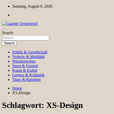
Skip
Samstag, August 8, 2026
to
content
Magazin für Freizeit, Politik, Kultur & Wissenschaft
Search
Gazette Oesterreich
Search
Politik & Gesellschaft
Verkehr & Mobilität
Wissenswertes
Sport & Freizeit
Kunst & Kultur
Genuss & Kulinarik
Tipps & Ratgeber
Home
XS-Design
Schlagwort:
XS-Design