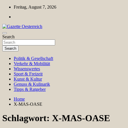
Skip
Freitag, August 7, 2026
to
content
Magazin für Freizeit, Politik, Kultur & Wissenschaft
Search
Gazette Oesterreich
Search
Politik & Gesellschaft
Verkehr & Mobilität
Wissenswertes
Sport & Freizeit
Kunst & Kultur
Genuss & Kulinarik
Tipps & Ratgeber
Home
X-MAS-OASE
Schlagwort:
X-MAS-OASE