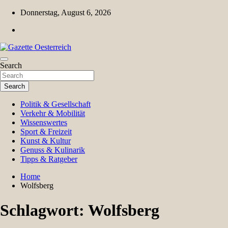
Skip
Donnerstag, August 6, 2026
to
content
Magazin für Freizeit, Politik, Kultur & Wissenschaft
Search
Gazette Oesterreich
Search
Politik & Gesellschaft
Verkehr & Mobilität
Wissenswertes
Sport & Freizeit
Kunst & Kultur
Genuss & Kulinarik
Tipps & Ratgeber
Home
Wolfsberg
Schlagwort:
Wolfsberg