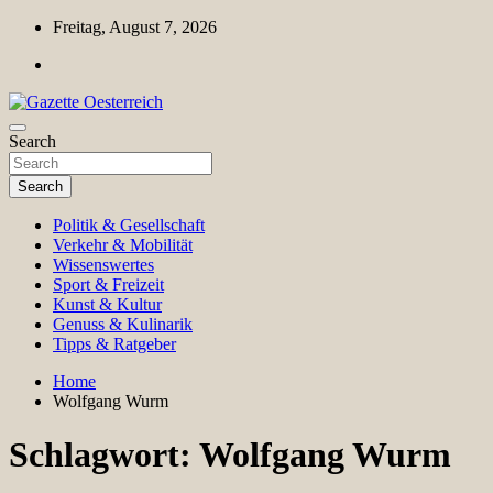
Skip
Freitag, August 7, 2026
to
content
Magazin für Freizeit, Politik, Kultur & Wissenschaft
Search
Gazette Oesterreich
Search
Politik & Gesellschaft
Verkehr & Mobilität
Wissenswertes
Sport & Freizeit
Kunst & Kultur
Genuss & Kulinarik
Tipps & Ratgeber
Home
Wolfgang Wurm
Schlagwort:
Wolfgang Wurm