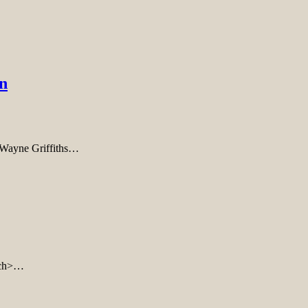
n
 Wayne Griffiths…
lich>…