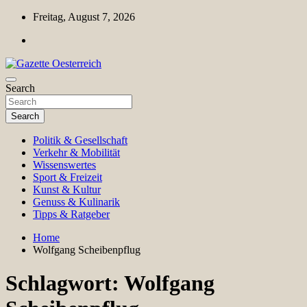
Skip
Freitag, August 7, 2026
to
content
Magazin für Freizeit, Politik, Kultur & Wissenschaft
Search
Gazette Oesterreich
Search
Politik & Gesellschaft
Verkehr & Mobilität
Wissenswertes
Sport & Freizeit
Kunst & Kultur
Genuss & Kulinarik
Tipps & Ratgeber
Home
Wolfgang Scheibenpflug
Schlagwort:
Wolfgang