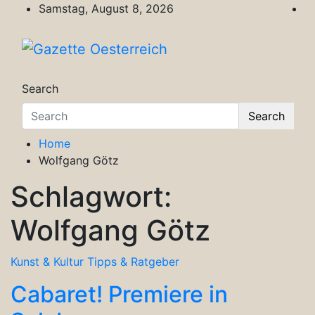
Skip
Samstag, August 8, 2026
to
content
Gazette Oesterreich
Magazin für Freizeit, Politik, Kultur & Wisse
Search
Search
Home
Wolfgang Götz
Schlagwort:
Wolfgang Götz
Kunst & Kultur
Tipps & Ratgeber
Cabaret! Premiere in