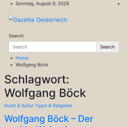
Skip
Sonntag, August 9, 2026
to
content
Gazette Oesterreich
Magazin für Freizeit, Politik, Kultur & Wisse
Search
Search
Home
Wolfgang Böck
Schlagwort:
Wolfgang Böck
Kunst & Kultur
Tipps & Ratgeber
Wolfgang Böck – Der