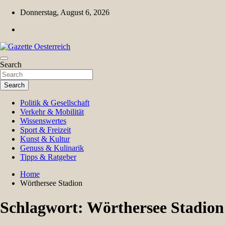
Skip
Donnerstag, August 6, 2026
to
content
Magazin für Freizeit, Politik, Kultur & Wissenschaft
Search
Gazette Oesterreich
Search
Politik & Gesellschaft
Verkehr & Mobilität
Wissenswertes
Sport & Freizeit
Kunst & Kultur
Genuss & Kulinarik
Tipps & Ratgeber
Home
Wörthersee Stadion
Schlagwort:
Wörthersee Stadion