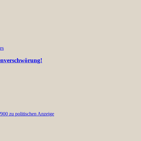
es
ienverschwörung!
00 zu politischen Anzeige