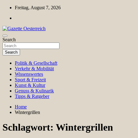
Skip
Freitag, August 7, 2026
to
content
Magazin für Freizeit, Politik, Kultur & Wissenschaft
Search
Gazette Oesterreich
Search
Politik & Gesellschaft
Verkehr & Mobilität
Wissenswertes
Sport & Freizeit
Kunst & Kultur
Genuss & Kulinarik
Tipps & Ratgeber
Home
Wintergrillen
Schlagwort:
Wintergrillen