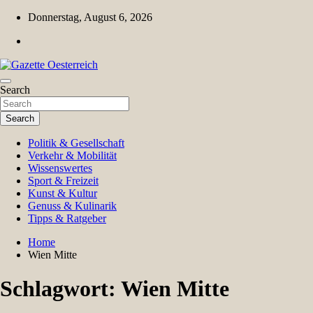
Skip
Donnerstag, August 6, 2026
to
content
Magazin für Freizeit, Politik, Kultur & Wissenschaft
Search
Gazette Oesterreich
Search
Politik & Gesellschaft
Verkehr & Mobilität
Wissenswertes
Sport & Freizeit
Kunst & Kultur
Genuss & Kulinarik
Tipps & Ratgeber
Home
Wien Mitte
Schlagwort:
Wien Mitte