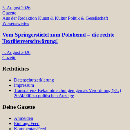
5. August 2026
Gazette
Aus der Redaktion
Kunst & Kultur
Politik & Gesellschaft
Wissenswertes
Vom Springerstiefel zum Polohemd – die rechte
Textilienverschwörung!
5. August 2026
Gazette
Rechtliches
Datenschutzerklärung
Impressum
Transparenz-Bekanntmachungen gemäß Verordnung (EU)
2024/900 zu politischen Anzeige
Deine Gazette
Anmelden
Eintrags-Feed
Kommentar-Feed