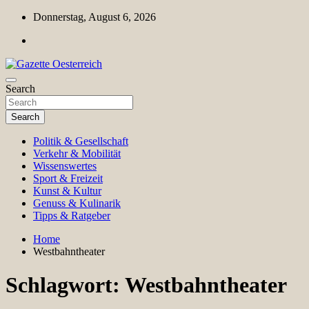
Skip
Donnerstag, August 6, 2026
to
content
Magazin für Freizeit, Politik, Kultur & Wissenschaft
Search
Gazette Oesterreich
Search
Politik & Gesellschaft
Verkehr & Mobilität
Wissenswertes
Sport & Freizeit
Kunst & Kultur
Genuss & Kulinarik
Tipps & Ratgeber
Home
Westbahntheater
Schlagwort:
Westbahntheater