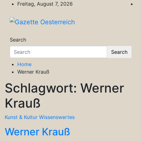
Skip
Freitag, August 7, 2026
to
content
Gazette Oesterreich
Magazin für Freizeit, Politik, Kultur & Wisse
Search
Search
Home
Werner Krauß
Schlagwort:
Werner
Krauß
Kunst & Kultur
Wissenswertes
Werner Krauß