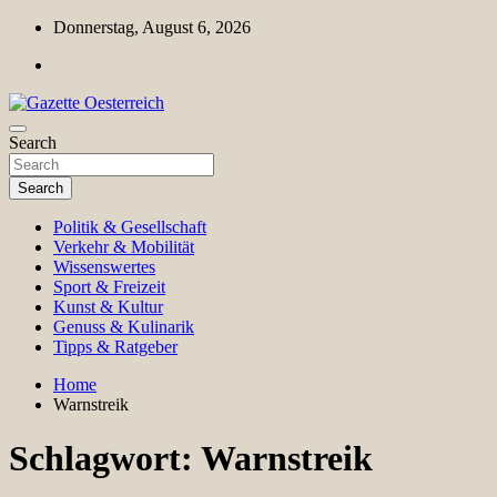
Skip
Donnerstag, August 6, 2026
to
content
Magazin für Freizeit, Politik, Kultur & Wissenschaft
Search
Gazette Oesterreich
Search
Politik & Gesellschaft
Verkehr & Mobilität
Wissenswertes
Sport & Freizeit
Kunst & Kultur
Genuss & Kulinarik
Tipps & Ratgeber
Home
Warnstreik
Schlagwort:
Warnstreik