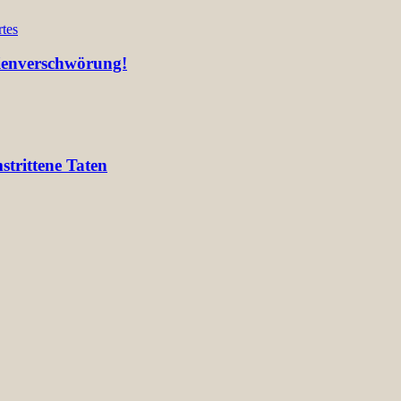
tes
lienverschwörung!
trittene Taten