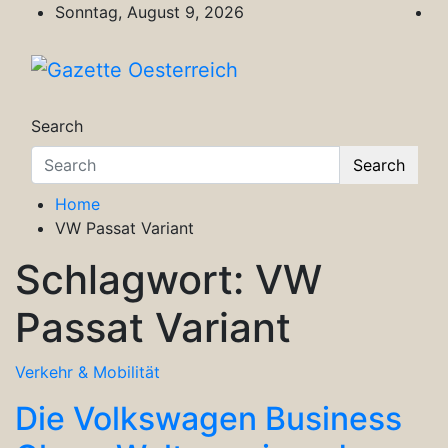
Skip
Sonntag, August 9, 2026
to
content
Gazette Oesterreich
Magazin für Freizeit, Politik, Kultur & Wisse
Search
Search
Home
VW Passat Variant
Schlagwort:
VW
Passat Variant
Verkehr & Mobilität
Die Volkswagen Business