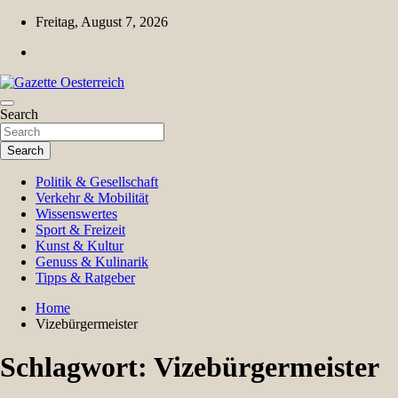
Skip
Freitag, August 7, 2026
to
content
Magazin für Freizeit, Politik, Kultur & Wissenschaft
Search
Gazette Oesterreich
Search
Politik & Gesellschaft
Verkehr & Mobilität
Wissenswertes
Sport & Freizeit
Kunst & Kultur
Genuss & Kulinarik
Tipps & Ratgeber
Home
Vizebürgermeister
Schlagwort:
Vizebürgermeister