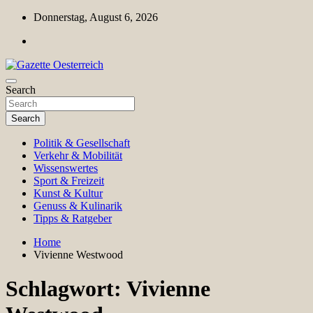
Skip
Donnerstag, August 6, 2026
to
content
Magazin für Freizeit, Politik, Kultur & Wissenschaft
Search
Gazette Oesterreich
Search
Politik & Gesellschaft
Verkehr & Mobilität
Wissenswertes
Sport & Freizeit
Kunst & Kultur
Genuss & Kulinarik
Tipps & Ratgeber
Home
Vivienne Westwood
Schlagwort:
Vivienne