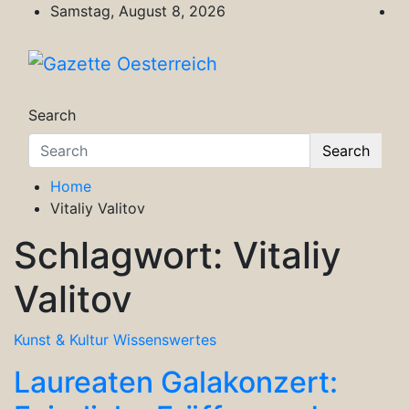
Skip
Samstag, August 8, 2026
to
content
Gazette Oesterreich
Magazin für Freizeit, Politik, Kultur & Wisse
Search
Search
Home
Vitaliy Valitov
Schlagwort:
Vitaliy
Valitov
Kunst & Kultur
Wissenswertes
Laureaten Galakonzert: