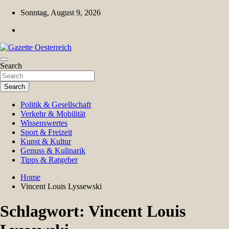
Skip
Sonntag, August 9, 2026
to
content
Magazin für Freizeit, Politik, Kultur & Wissenschaft
Search
Gazette Oesterreich
Search
Politik & Gesellschaft
Verkehr & Mobilität
Wissenswertes
Sport & Freizeit
Kunst & Kultur
Genuss & Kulinarik
Tipps & Ratgeber
Home
Vincent Louis Lyssewski
Schlagwort:
Vincent Louis