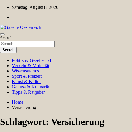
Skip
Samstag, August 8, 2026
to
content
Magazin für Freizeit, Politik, Kultur & Wissenschaft
Search
Gazette Oesterreich
Search
Politik & Gesellschaft
Verkehr & Mobilität
Wissenswertes
Sport & Freizeit
Kunst & Kultur
Genuss & Kulinarik
Tipps & Ratgeber
Home
Versicherung
Schlagwort:
Versicherung