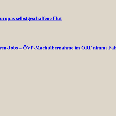
ropas selbstgeschaffene Flut
ektoren-Jobs – ÖVP-Machtübernahme im ORF nimmt Fah