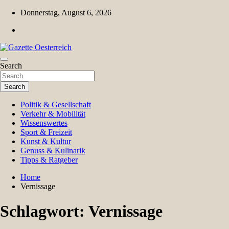
Skip
Donnerstag, August 6, 2026
to
content
Magazin für Freizeit, Politik, Kultur & Wissenschaft
Search
Gazette Oesterreich
Search
Politik & Gesellschaft
Verkehr & Mobilität
Wissenswertes
Sport & Freizeit
Kunst & Kultur
Genuss & Kulinarik
Tipps & Ratgeber
Home
Vernissage
Schlagwort:
Vernissage