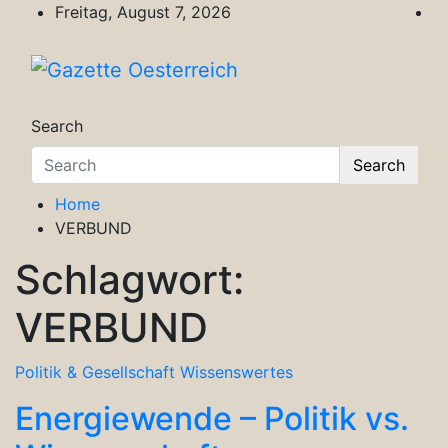
Skip
Freitag, August 7, 2026
to
content
Gazette Oesterreich
Magazin für Freizeit, Politik, Kultur & Wisse
Search
Search
Home
VERBUND
Schlagwort:
VERBUND
Politik & Gesellschaft
Wissenswertes
Energiewende – Politik vs.