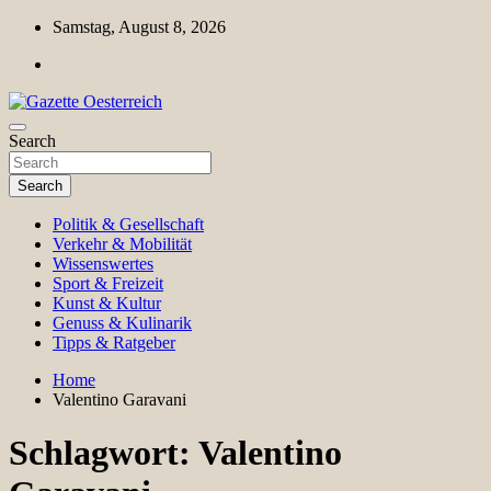
Skip
Samstag, August 8, 2026
to
content
Magazin für Freizeit, Politik, Kultur & Wissenschaft
Search
Gazette Oesterreich
Search
Politik & Gesellschaft
Verkehr & Mobilität
Wissenswertes
Sport & Freizeit
Kunst & Kultur
Genuss & Kulinarik
Tipps & Ratgeber
Home
Valentino Garavani
Schlagwort:
Valentino