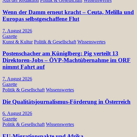
Aus der Redaktion
Politik & Gesellschaft
Wissenswertes
Wenn der Damm erneut kracht – Ceuta, Melilla und
Europas selbstgeschaffene Flut
7. August 2026
Gazette
Kunst & Kultur
Politik & Gesellschaft
Wissenswertes
Postenschacher am Küniglberg: Pig verteilt 13
Direktoren-Jobs – ÖVP-Machtübernahme im ORF
nimmt Fahrt auf
7. August 2026
Gazette
Politik & Gesellschaft
Wissenswertes
Die Qualitätsjournalismus-Förderung in Österreich
6. August 2026
Gazette
Politik & Gesellschaft
Wissenswertes
EU-Migrationspakte und Afrika