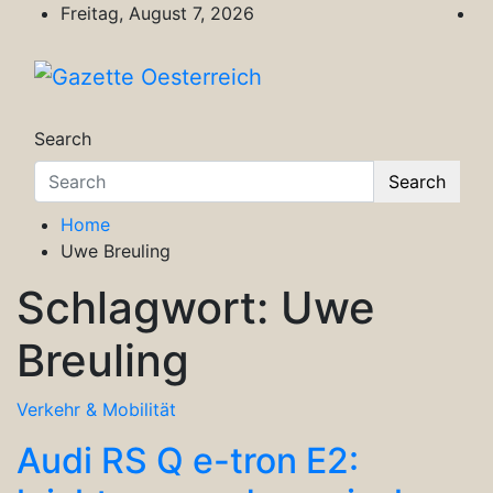
Skip
Freitag, August 7, 2026
to
content
Gazette Oesterreich
Magazin für Freizeit, Politik, Kultur & Wisse
Search
Search
Home
Uwe Breuling
Schlagwort:
Uwe
Breuling
Verkehr & Mobilität
Audi RS Q e-tron E2: