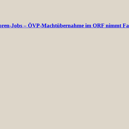
rektoren-Jobs – ÖVP-Machtübernahme im ORF nimmt Fa