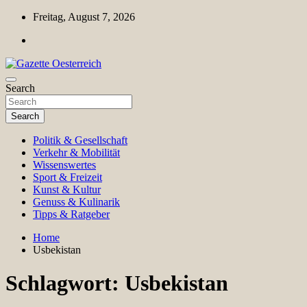
Skip
Freitag, August 7, 2026
to
content
Magazin für Freizeit, Politik, Kultur & Wissenschaft
Search
Gazette Oesterreich
Search
Politik & Gesellschaft
Verkehr & Mobilität
Wissenswertes
Sport & Freizeit
Kunst & Kultur
Genuss & Kulinarik
Tipps & Ratgeber
Home
Usbekistan
Schlagwort:
Usbekistan