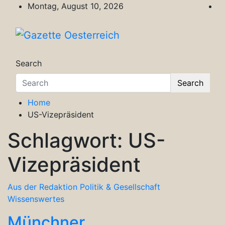
Skip
Montag, August 10, 2026
to
content
Gazette Oesterreich
Magazin für Freizeit, Politik, Kultur & Wisse
Search
Search
Home
US-Vizepräsident
Schlagwort:
US-
Vizepräsident
Aus der Redaktion
Politik & Gesellschaft
Wissenswertes
Münchner